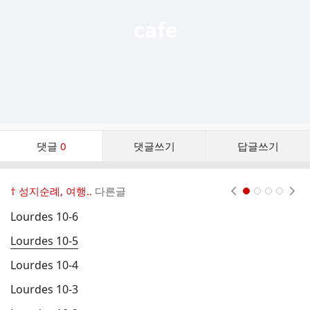
댓
댓글
0
댓글쓰기
답글쓰기
글
댓
글
† 성지순례, 여행..
다른글
현재페이지 1
2
3
4
리
스
Lourdes 10-6
천
트
Lourdes 10-5
L
Lourdes 10-4
경
Lourdes 10-3
마