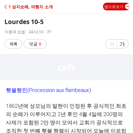
C
† 성지순례, 여행지 소개
앱으로보기
A
Lourdes 10-5
F
작
작
조
이원국 요셉
24.12.13
77
성
성
회
E
자
시
수
글
가
글
목록
댓글
0
가
간
자
자
크
크
기
기
크
작
게
게
횃불행진
(Procession aux flambeaux)
1862년에 성모님의 발현이 인정된 후 공식적인 최초
의 순례가 이루어지고 2년 후인 4월 4일에 200명의
사제가 포함된 2만 명이 모여서 교회가 공식적으로
조직한 첫 번째 횃불 행렬이 시작되어 오늘에 이르렀