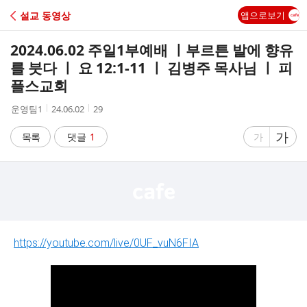
C
설교 동영상
앱으로보기
A
2024.06.02 주일1부예배 ㅣ부르튼 발에 향유
F
를 붓다 ㅣ 요 12:1-11 ㅣ 김병주 목사님 ㅣ 피
플스교회
E
작
작
조
운영팀1
24.06.02
29
성
성
회
자
시
수
글
가
글
목록
댓글
1
가
간
자
자
크
크
기
기
크
작
게
게
https://youtube.com/live/0UF_vuN6FIA