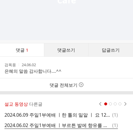
댓
댓글
1
댓글쓰기
답글쓰기
글
댓
작
작
검폭풍
24.06.02
글
성
성
은혜의 말씀 감사합니다....^^
리
자
시
스
간
트
댓글 전체보기
설교 동영상
다른글
현재페이지 1
2
3
4
댓
2024.06.09 주일1부예배 ㅣ한 톨의 밀알 ㅣ 요 12:24-26 ㅣ 김병주 목사님 ㅣ 피플스교회
(
1
)
글
댓
2024.06.02 주일1부예배 ㅣ부르튼 발에 향유를 붓다 ㅣ 요 12:1-11 ㅣ 김병주 목사님 ㅣ 피플스교회
(
1
)
글