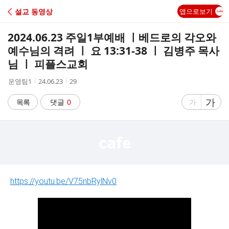
C
설교 동영상
앱으로보기
A
2024.06.23 주일1부예배 ㅣ베드로의 각오와
F
예수님의 격려 ㅣ 요 13:31-38 ㅣ 김병주 목사
님 ㅣ 피플스교회
E
작
작
조
운영팀1
24.06.23
29
성
성
회
자
시
수
글
가
글
목록
댓글
0
가
간
자
자
크
크
기
기
크
작
게
게
https://youtu.be/V75nbRylNv0