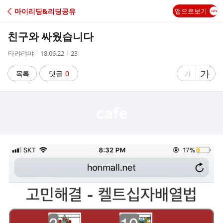
C
마이리딩&리딩공유
앱으로보기
A
친구와 싸웠습니다
F
작
작
조
타랴랴먀
18.06.22
23
성
성
회
E
자
시
수
글
가
글
목록
댓글
0
가
간
자
자
크
크
기
기
크
작
게
게