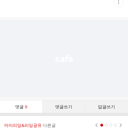
현
재
게
시
글
추
가
기
능
열
기
댓
댓글
0
댓글쓰기
답글쓰기
글
댓
글
마이리딩&리딩공유
다른글
현재페이지 1
2
3
4
리