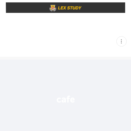
현
재
게
시
글
추
가
기
능
열
기