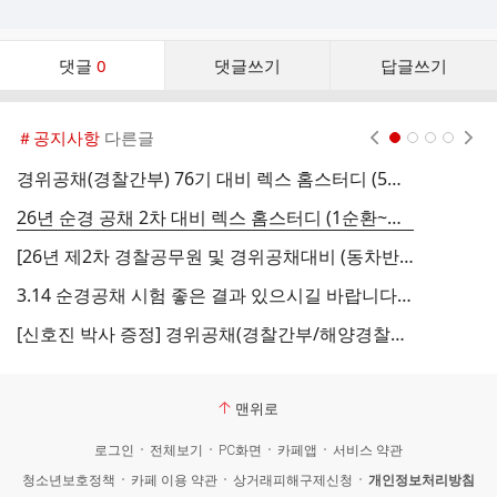
댓
댓글
0
댓글쓰기
답글쓰기
글
댓
글
＃공지사항
다른글
현재페이지 1
2
3
4
리
스
경위공채(경찰간부) 76기 대비 렉스 홈스터디 (5순환~시험전 과정, 4.10~7.31) 등록안내
트
26년 순경 공채 2차 대비 렉스 홈스터디 (1순환~시험전 과정, 4.1~8.21) 등록안내
[26년 제2차 경찰공무원 및 경위공채대비 (동차반)] 렉스스터디 정규과정 ＜4월 1일＞ 개강!!
3.14 순경공채 시험 좋은 결과 있으시길 바랍니다. #합격컴싸 #간식제공
새
[신호진 박사 증정] 경위공채(경찰간부/해양경찰간부) 75기 최종합격자 축하선물(교재) 발송공지
맨위로
로그인
전체보기
PC화면
카페앱
서비스 약관
청소년보호정책
카페 이용 약관
상거래피해구제신청
개인정보처리방침