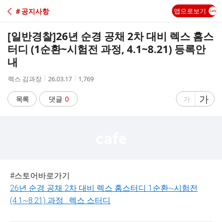
C
＃공지사항
앱으로보기
A
[일반경찰]
26년 순경 공채 2차 대비 렉스 홈스
F
터디 (1순환~시험전 과정, 4.1~8.21) 등록안
내
E
작
작
조
렉스 김과장
26.03.17
1,769
성
성
회
자
시
수
글
가
글
목록
댓글
0
가
간
자
자
크
크
기
기
크
작
게
게
#스토어바로가기
26년 순경 공채 2차 대비 렉스 홈스터디 1순환~시험전
(4.1~8.21) 과정 : 렉스 스터디