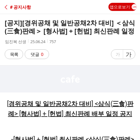
C
＃공지사항
앱으로보기
A
[공지]
[경위공채 및 일반공채2차 대비] ＜삼식
F
(三食)판례＞ [형사법] + [헌법] 최신판례 일정
작
작
조
임진복 선생
25.06.24
757
E
성
성
회
자
시
수
글
가
글
목록
댓글
0
가
간
자
자
크
크
기
기
크
작
게
게
[경위공채 및 일반공채2차 대비] <삼식(三食)판
례> [형사법] + [헌법] 최신판례 배부 일정 공지
-[형사법] + [헌법] 최신판례 <삼식(三食)판례>