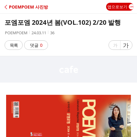
C
POEMPOEM 사진방
앱으로보기
A
포엠포엠 2024년 봄(VOL.102) 2/20 발행
F
작
작
조
POEMPOEM
24.03.11
36
성
성
회
E
자
시
수
글
가
글
목록
댓글
0
가
간
자
자
크
크
기
기
크
작
게
게