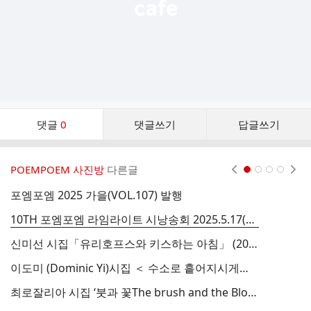
댓
댓글
0
댓글쓰기
답글쓰기
글
댓
글
POEMPOEM 사진방
다른글
현재페이지 1
2
3
4
리
스
포엠포엠 2025 가을(VOL.107) 발행
트
10TH 포엠포엠 라임라이트 시낭송회 2025.5.17(백석예술대 리사이트홀)
신미선 시집「유리호프스와 키스하는 아침」 (2025년 포엠포엠 시인선046 )
2
이도미 (Dominic Yi)시집 ＜ 수소로 흩어지시게나 ＞ (포엠포엠 시인선 045)
최로잘리아 시집 ‘붓과 꽃The brush and the Bloom’ 포엠포엠 시인선044
포