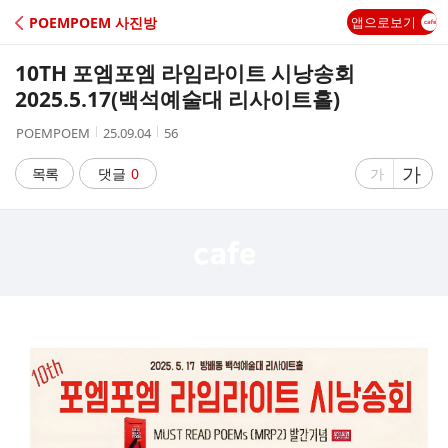
C
POEMPOEM 사진방
앱으로보기
A
10TH 포엠포엠 라임라이트 시낭송회
F
2025.5.17(백석예술대 리사이트홀)
작
작
조
POEMPOEM
25.09.04
56
E
성
성
회
자
시
수
글
가
글
목록
댓글
0
가
간
자
자
크
크
기
기
크
작
게
게