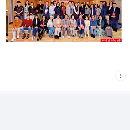
현
재
게
시
글
추
가
기
능
열
기