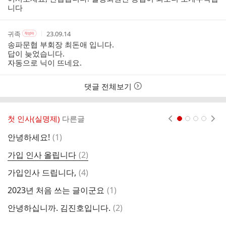
리
자
시
니다
스
간
트
작
작
작
귀족
23.09.14
작
성
성
성
성
송파문협 부회장 최돈애 입니다.
자
자
시
자
답이 늦었습니다.
본
간
자동으로 닉이 뜨네요.
인
여
부
댓글 전체보기
첫 인사(실명제)
다른글
현재페이지 1
2
3
4
댓
안녕하세요!
(
1
)
글
댓
가입 인사 올립니다
(
2
)
글
댓
가입인사 드립니다,
(
4
)
안
글
댓
2023년 처음 쓰는 글이군요
(
1
)
인
글
댓
안녕하십니까. 김진호입니다.
(
2
)
회
글