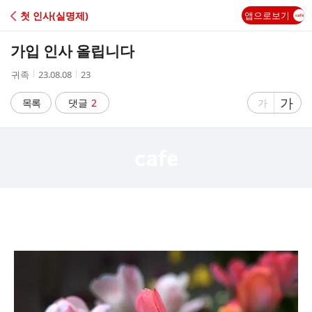
C
첫 인사(실명제)
앱으로보기
A
가입 인사 올립니다
F
작
작
조
귀족
23.08.08
23
성
성
회
E
자
시
수
글
가
글
목록
댓글
2
가
간
자
자
크
크
기
기
크
작
게
게