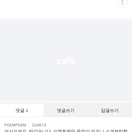
현
재
게
시
글
추
가
기
능
열
기
댓
댓글
2
댓글쓰기
답글쓰기
글
댓
작
작
POEMPOEM
23.09.13
글
성
성
어서오세요, 반갑습니다. 실명회원만 등업이 되오니 소개부탁합