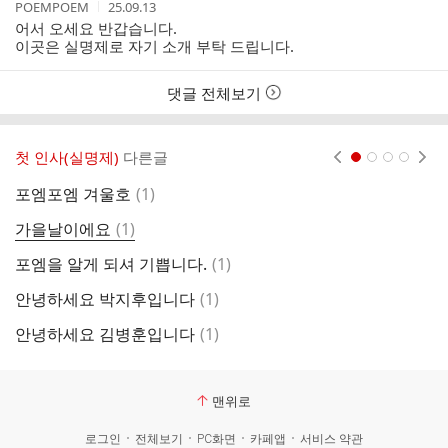
작
작
POEMPOEM
25.09.13
글
성
성
어서 오세요 반갑습니다.
리
자
시
이곳은 실명제로 자기 소개 부탁 드립니다.
스
간
트
댓글 전체보기
첫 인사(실명제)
다른글
현재페이지 1
2
3
4
댓
포엠포엠 겨울호
(
1
)
안
글
댓
가을날이에요
(
1
)
네
글
댓
포엠을 알게 되셔 기쁩니다.
(
1
)
등
글
댓
안녕하세요 박지후입니다
(
1
)
안
글
댓
안녕하세요 김병훈입니다
(
1
)
안
글
맨위로
로그인
전체보기
PC화면
카페앱
서비스 약관