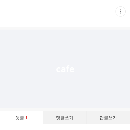
현
재
게
시
글
추
가
기
능
열
기
댓
댓글
1
댓글쓰기
답글쓰기
글
댓