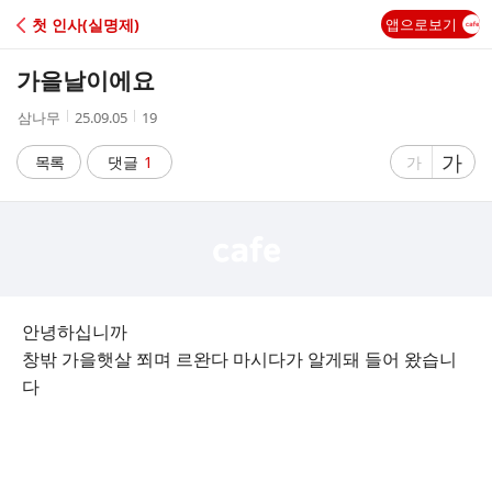
C
첫 인사(실명제)
앱으로보기
A
가을날이에요
F
작
작
조
삼나무
25.09.05
19
성
성
회
E
자
시
수
글
가
글
목록
댓글
1
가
간
자
자
크
크
기
기
크
작
게
게
안녕하십니까
창밖 가을햇살 쬐며 르완다 마시다가 알게돼 들어 왔습니
다