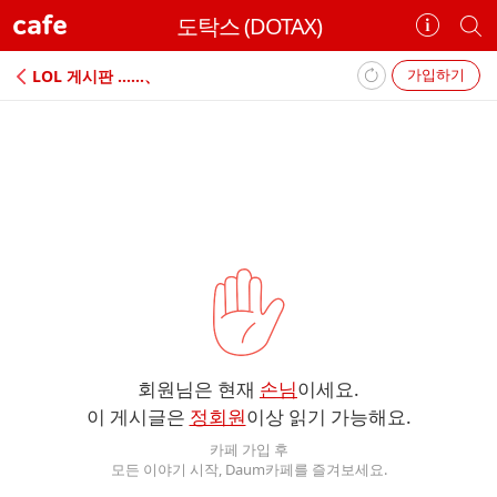
cafe
도탁스 (DOTAX)
카
개
페
별
정
카
가입하기
LOL 게시판 ‥‥‥、
보
페
보
검
기
색
에
러
회원님은 현재
손님
이세요.
이 게시글은
정회원
이상 읽기 가능해요.
카페 가입 후
모든 이야기 시작, Daum카페를 즐겨보세요.