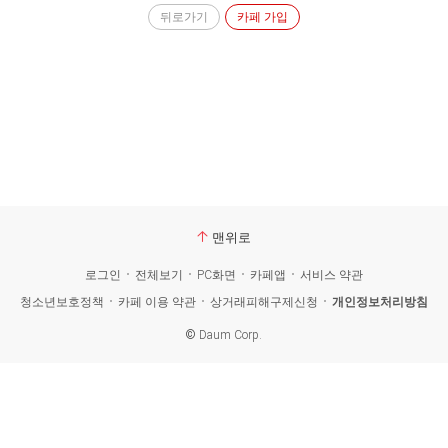
뒤로가기
카페 가입
맨위로
로그인
전체보기
PC화면
카페앱
서비스 약관
청소년보호정책
카페 이용 약관
상거래피해구제신청
개인정보처리방침
©
Daum Corp.
카
페
검