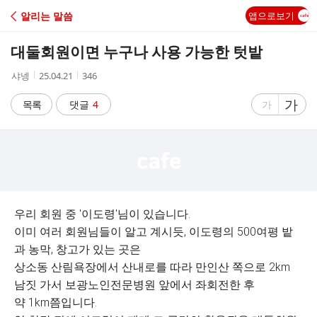
C
알리는 말씀
앱으로보기
A
대둘회원이면 누구나 사용 가능한 텃밭
F
작
작
조
샤넹
25.04.21
346
성
성
회
E
자
시
수
글
가
글
목록
댓글
4
가
간
자
자
크
크
기
기
크
작
게
게
우리 회원 중 '이도령'님이 있습니다.
이미 여러 회원님들이 알고 계시듯, 이도령의 500여평 밭
과 농막, 창고가 있는 곳은
상소동 산림욕장에서 산내로를 따라 만인산 쪽으로 2km
남짓 가서 보광노인전문병원 앞에서 좌회전한 후
약 1km쯤입니다.