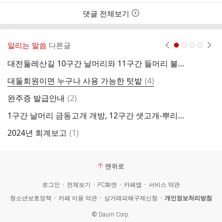
댓글 전체보기
알리는 말씀
다른글
현재페이지 1
2
3
4
대전둘레산길 10구간 날머리와 11구간 들머리 불편 상황 안내
1
댓
대둘회원이면 누구나 사용 가능한 텃밭
(
4
)
2
글
댓
완주증 발급안내
(
2
)
대
글
1구간 날머리 금동고개 개방, 12구간 샛고개-뿌리공원 폐쇄
대
댓
2024년 회계보고
(
1
)
3
글
맨위로
로그인
전체보기
PC화면
카페앱
서비스 약관
청소년보호정책
카페 이용 약관
상거래피해구제신청
개인정보처리방침
©
Daum Corp.