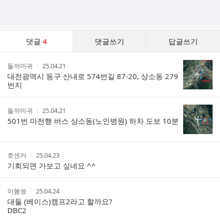
댓
댓글
4
댓글쓰기
답글쓰기
글
댓
작
작
돌까마귀
25.04.21
글
성
성
대전광역시 동구 산내로 574번길 87-20, 상소동 279
리
자
시
번지
스
간
트
작
작
돌까마귀
25.04.21
성
성
501번 마전행 버스 상소동(노인병원) 하차 도보 10분
자
시
간
작
작
호센카
25.04.23
성
성
기회되면 가보고 싶네요 ^^
자
시
간
작
작
이봄씅
25.04.24
성
성
대둘 (베이스)캠프2라고 할까요?
자
시
DBC2
간