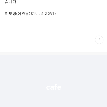
습니다.
이도령(이관용) 010 8812 2917
현
재
게
시
글
추
가
기
능
열
기