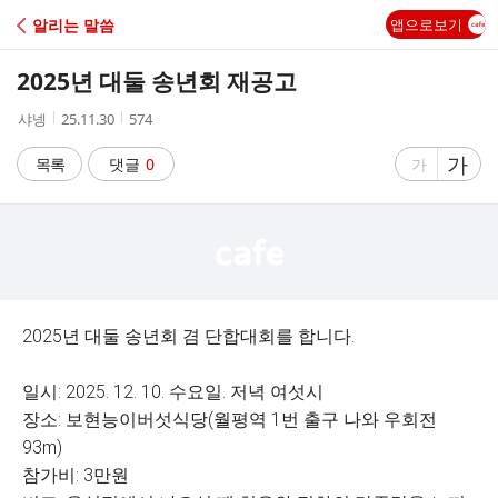
C
알리는 말씀
앱으로보기
A
2025년 대둘 송년회 재공고
F
작
작
조
샤넹
25.11.30
574
성
성
회
E
자
시
수
글
가
글
목록
댓글
0
가
간
자
자
크
크
기
기
크
작
게
게
2025년 대둘 송년회 겸 단합대회를 합니다.
일시: 2025. 12. 10. 수요일. 저녁 여섯시
장소: 보현능이버섯식당(월평역 1번 출구 나와 우회전
93m)
참가비: 3만원