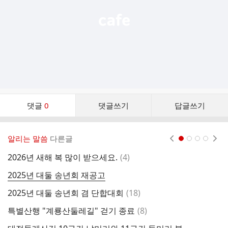
댓
댓글
0
댓글쓰기
답글쓰기
글
댓
글
알리는 말씀
다른글
현재페이지 1
2
3
4
리
스
댓
2026년 새해 복 많이 받으세요.
(
4
)
대
트
글
2025년 대둘 송년회 재공고
완
댓
2025년 대둘 송년회 겸 단합대회
(
18
)
글
댓
특별산행 "계룡산둘레길" 걷기 종료
(
8
)
2
글