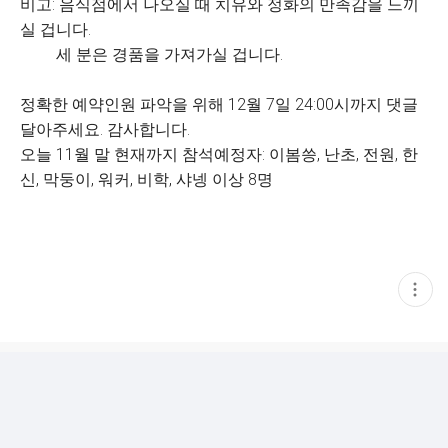
비고: 음식점에서 나오실 때 치유와 정화의 만족감을 느끼
실 겁니다.
세 분은 경품을 가져가실 겁니다.
정확한 예약인원 파악을 위해 12월 7일 24:00시까지 댓글
달아주세요. 감사합니다.
오늘 11월 말 현재까지 참석예정자: 이봄씅, 난초, 전원, 한
신, 막둥이, 워커, 비학, 샤넹 이상 8명
현
재
게
시
글
추
가
기
능
열
기