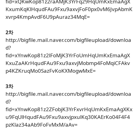
fid=xQKwKop81z2raAMjK3YrFq29HqUmKxEmaAgX
KxumKqKlHqudFAu9Fxu9axvjFoF0px0vM6JvpAbmK
xvrp4KmpAvdF6U9pAuraz34MqE=
2차
http://bigfile.mail.naver.com/bigfileupload/downloa
d?
fid=xYnwKop81z2lFoMjK3YrFoUmHqUmKxEmaAgX
KxuZaAKrHqudFAu9Fxu9axvjMobmp4FoMqiCFAkv
p4KZKruqMo0SazFvKoKXMogwMxE=
3차
http://bigfile.mail.naver.com/bigfileupload/downloa
d?
fid=xYnwKop81z2ZFobjK3YrFxvrHqUmKxEmaAgXKx
u9FqUlHqudFAu9Fxu9axvjpxulKq30KAErKo04F4F4
pzKlaz34aAb9FoFvMxM/aAv=