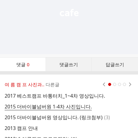
댓
댓글
0
댓글쓰기
답글쓰기
글
댓
글
여 름 캠 프 사진과..
다른글
현재페이지 1
2
3
4
리
스
2017 베스트캠프 바통터치_1~4차 영상입니다.
2
트
2015 더바이블넘버원 1-4차 사진입니다.
[
댓
2015 더바이블넘버원 영상입니다. (링크첨부)
(
3
)
[
글
2013 캠프 안내
[