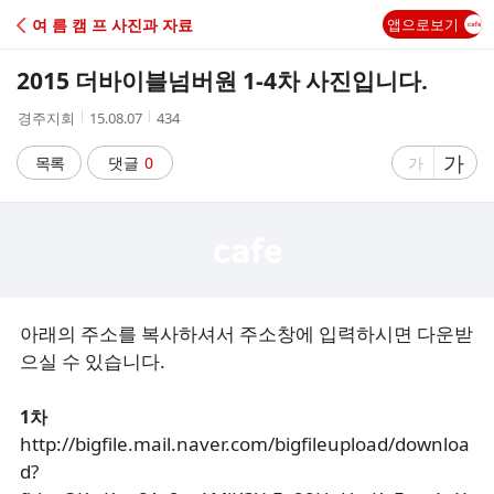
C
여 름 캠 프 사진과 자료
앱으로보기
A
2015 더바이블넘버원 1-4차 사진입니다.
F
작
작
조
경주지회
15.08.07
434
성
성
회
E
자
시
수
글
가
글
목록
댓글
0
가
간
자
자
크
크
기
기
크
작
게
게
아래의 주소를 복사하셔서 주소창에 입력하시면 다운받
으실 수 있습니다.
1차
http://bigfile.mail.naver.com/bigfileupload/downloa
d?