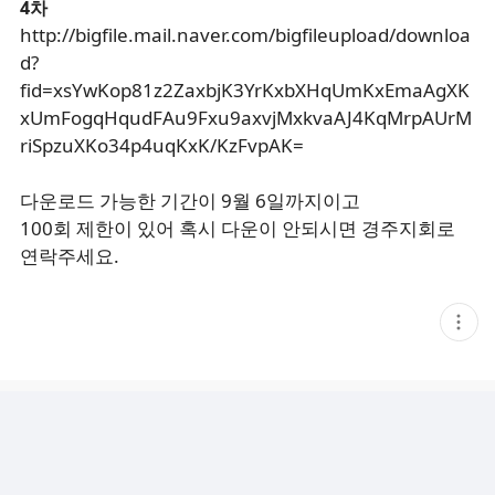
4차
http://bigfile.mail.naver.com/bigfileupload/downloa
d?
fid=xsYwKop81z2ZaxbjK3YrKxbXHqUmKxEmaAgXK
xUmFogqHqudFAu9Fxu9axvjMxkvaAJ4KqMrpAUrM
riSpzuXKo34p4uqKxK/KzFvpAK=
다운로드 가능한 기간이 9월 6일까지이고
100회 제한이 있어 혹시 다운이 안되시면 경주지회로
연락주세요.
현
재
게
시
글
추
가
기
능
열
기