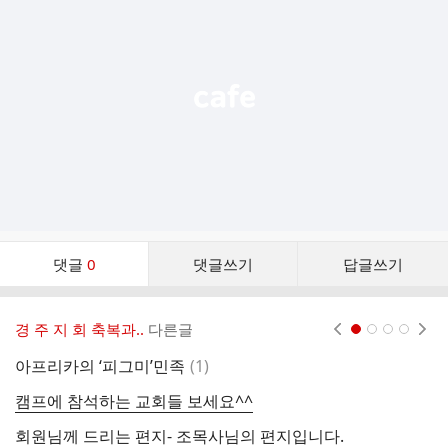
기
능
열
기
댓
댓글
0
댓글쓰기
답글쓰기
글
댓
글
경 주 지 회 축복과..
다른글
현재페이지 1
2
3
4
리
스
댓
아프리카의 ‘피그미’민족
(
1
)
사
트
글
캠프에 참석하는 교회들 보세요^^
불
회원님께 드리는 편지- 조목사님의 편지입니다.
면