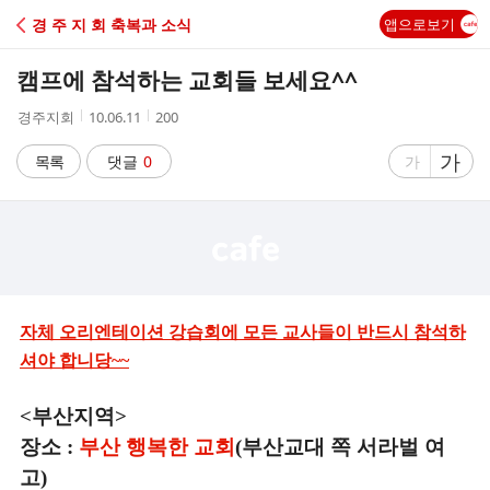
C
경 주 지 회 축복과 소식
앱으로보기
A
캠프에 참석하는 교회들 보세요^^
F
작
작
조
경주지회
10.06.11
200
성
성
회
E
자
시
수
글
가
글
목록
댓글
0
가
간
자
자
크
크
기
기
크
작
게
게
자체 오리엔테이션 강습회에 모든 교사들이 반드시 참석하
셔야 합니당~~
<부산지역>
장소 :
부산 행복한 교회
(부산교대 쪽 서라벌 여
고)