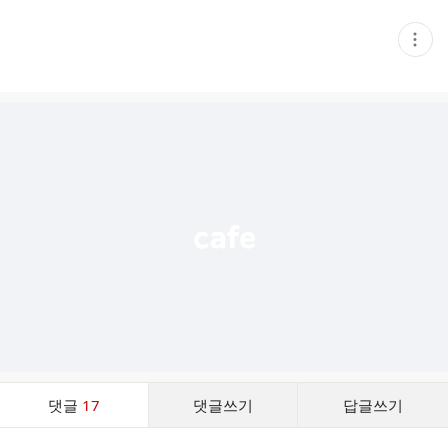
현
재
게
시
글
추
가
기
능
열
기
댓
댓글
17
댓글쓰기
답글쓰기
글
댓