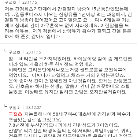
작
작
구절초
23.11.15
글
성
성
저는 간경화초기단계에서 간결절과 낭종이15년동안있었는데
리
자
시
여. . .일동후디스서 나오는 산양유를 1년이상 먹는 과정에서, 간
스
간
결절과 낭종이 없어졌어요 고지혈증도 요. . ..다시6개월후 거친
트
에코 상태의 간이 아무흔적도 없이 사라졌네요. 이런말씀을 드
리는 이유는. .저의 경험에서 산양유가 흡수가 잘되고 간을 튼튼
하게 해 준것 같아서 입니다
작
작
구절초
23.11.15
성
성
참. . .비타민을 두가지먹었어요. 하이뮨이랑 같이 좀 게으런편
자
시
이라 입도 게을러 하루 한끼정도 먹었네요.
간
비타민은 고려은단에서나오는거랑 센트로룸을 오전식후에
먹었어요. . 어쩌다가 과일먹고 채소는 거의 안먹는편였죠.
운이 좋아서 간이 건강해진건 아닌것같아요. 항체는 안생겼고
요. 간초음파 하시는 선생님 말씀이 간이 참 깨끗하네요 소릴
들었요. 이상태로 유지만 잘하면 간암은 오지안을거같아요.
작
작
구절초
23.12.07
성
성
구절초
저는올해나이 58세구여40대초반에 간경변과 복수가
자
시
조금있는걸로 알고있고요,
간
7,8년전에 부산김익모내과에서 간탄성도가 7이었어요.
산양유 먹기전엔 태광식품의 선식(서리태 ,흑임자,율무, 귀리,
검은콩,다시마,사과말린것,당근말린것)을 우유에 타서 먹었구