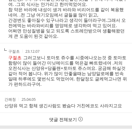
여. .그외 식사는 안가리고 한끼먹었어요.
참 약은 바라에 내성이 생겨 바라와 비리어드를 같이 복용했
네여. .전 그냥 여기모임에서 글들을 많이 읽고,
간경변도 좋아질수 있구나라고 생각이 들더라구여.그래서 오
전에먹는 바라와비리를 영양제로 생각하며 먹고 있어요.
어쩌면 만성질병을 잊고 되도록 스트레안받으며 생활해왔던
게 큰 도움이 된것 같아요.
작
작
구절초
23.12.07
성
성
구절초
그러고보니 토마토 쥬수를 시중에나오는것 중 토마토
자
시
함량이 많이 들어간 미닛메이드를 먹은걸 빠트렸네여 .저의
간
오전식사는 산양유+당플랜+토마토 쥬스여요. 궁금해 하실것
같아 적어 봅니다. 위가 많이 안좋을때는 남양알로에를 빈속
일때 하루에도 몇번식도 먹었어여. 한달정도 글케먹고나면 위
가 편하드라구여.
작
작
간쾌청
25.04.05
성
성
산양유 먹고 항체 생긴사람도 봤슴다 거친에코도 사라지고요
자
시
간
댓글 전체보기