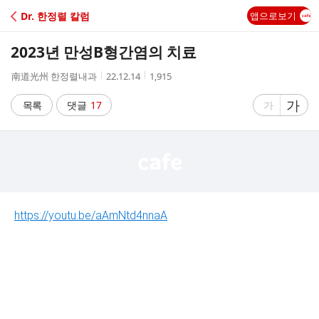
C
Dr. 한정렬 칼럼
앱으로보기
A
2023년 만성B형간염의 치료
F
작
작
조
南道光州 한정렬내과
22.12.14
1,915
성
성
회
E
자
시
수
글
가
글
목록
댓글
17
가
간
자
자
크
크
기
기
크
작
게
게
https://youtu.be/aAmNtd4nnaA