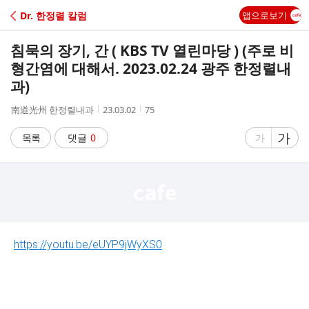
C
Dr. 한정렬 칼럼
앱으로보기
A
침묵의 장기, 간 ( KBS TV 열린마당 ) (주로 비
F
형간염에 대해서. 2023.02.24 광주 한정렬내
과)
E
작
작
조
南道光州 한정렬내과
23.03.02
75
성
성
회
자
시
수
글
가
글
목록
댓글
0
가
간
자
자
크
크
기
기
크
작
게
게
https://youtu.be/eUYP9jWyXS0