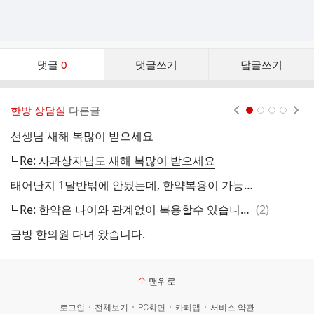
댓
댓글
0
댓글쓰기
답글쓰기
글
댓
글
한방 상담실
다른글
현재페이지 1
2
3
4
리
스
선생님 새해 복많이 받으세요
트
Re: 사과상자님도 새해 복많이 받으세요
배
태어난지 1달반밖에 안됬는데, 한약복용이 가능하나요?
댓
Re: 한약은 나이와 관계없이 복용할수 있습니다. 다만 나이가 어리면 복용하는 량이 적어집니다.
(
2
)
문
글
금방 한의원 다녀 왔습니다.
맨위로
로그인
전체보기
PC화면
카페앱
서비스 약관