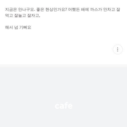
지금은 안나구요. 좋은 현상인가요? 어쨌든 배에 까스가 안차고 잘
먹고 잘놀고 잘자고,
해서 넘 기뻐요
현
재
게
시
글
추
가
기
능
열
기