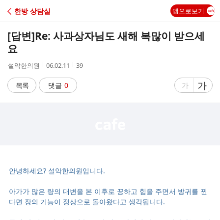
C
한방 상담실
앱으로보기
A
[답변]
Re: 사과상자님도 새해 복많이 받으세
F
요
작
작
조
설악한의원
06.02.11
39
E
성
성
회
자
시
수
글
가
글
목록
댓글
0
가
간
자
자
크
크
기
기
크
작
게
게
안녕하세요? 설악한의원입니다.
아가가 많은 량의 대변을 본 이후로 끙하고 힘을 주면서 방귀를 뀐
다면 장의 기능이 정상으로 돌아왔다고 생각됩니다.