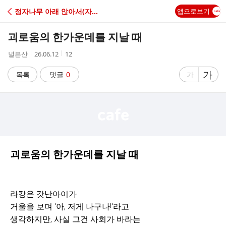
C
정자나무 아래 앉아서(자유게시판)
앱으로보기
A
괴로움의 한가운데를 지날 때
F
작
작
조
널븐산
26.06.12
12
성
성
회
E
자
시
수
글
가
글
목록
댓글
0
가
간
자
자
크
크
기
기
크
작
게
게
괴로움의 한가운데를 지날 때
라캉은 갓난아이가
거울을 보며 '아, 저게 나구나!'라고
생각하지만, 사실 그건 사회가 바라는