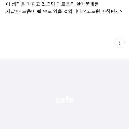
이 생각을 가지고 있으면 괴로움의 한가운데를
지날 때 도움이 될 수도 있을 것입니다. <고도원 아침편지>
현
재
게
시
글
추
가
기
능
열
기