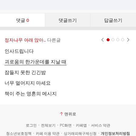
댓
댓글
0
댓글쓰기
답글쓰기
글
댓
글
정자나무 아래 앉아..
다른글
현재페이지 1
2
3
4
리
스
인사드립니다
어
트
괴로움의 한가운데를 지날 때
우
잠들지 못한 긴긴밤
파
너무 멀어지지 마세요
달
책이 주는 영혼의 메시지
아
맨위로
로그인
전체보기
PC화면
카페앱
서비스 약관
청소년보호정책
카페 이용 약관
상거래피해구제신청
개인정보처리방침