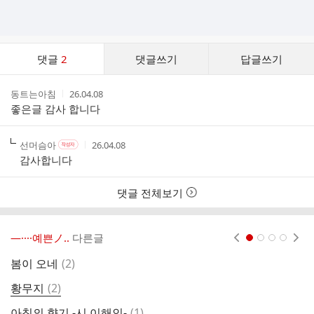
댓
댓글
2
댓글쓰기
답글쓰기
글
댓
작
작
동트는아침
26.04.08
글
성
성
좋은글 감사 합니다
리
자
시
스
간
트
작
작
작
선머슴아
26.04.08
작
성
성
성
성
감사합니다
자
자
시
자
본
간
인
댓글 전체보기
여
부
―····예쁜ノ..
다른글
현재페이지 1
2
3
4
댓
봄이 오네
(
2
)
소
글
댓
황무지
(
2
)
벗
글
댓
아침의 향기 -시 이해인-
(
1
)
벗