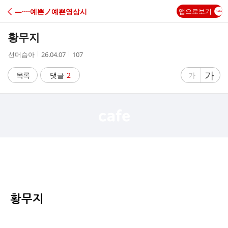
C
―····예쁜ノ예쁜영상시
앱으로보기
A
황무지
F
작
작
조
선머슴아
26.04.07
107
성
성
회
E
자
시
수
글
가
글
목록
댓글
2
가
간
자
자
크
크
기
기
크
작
게
게
황무지