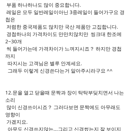
부품 하나하나도 많이 중요합니다.
레일은 모두 일반레일이아닌 3중레일이 들어가구요 경
첩은
저렴한 중국제품도 많치만 국산 제품만 고집합니다.
경첩하나의 가격차이도 만만치않치만 씽크대 한조에
2~30개
씩 들어가는데 가격차이가 느껴지시죠？ 하지만 경첩
까지
따지시는 고객님은 별루 안계세요.
그래두 이렇게 신경쓴다는거 알아주시라구요 ^^
12.문을 열고 닫을때 문짝과 장이 탁탁부딪치면서 나는
소리
많이 신경쓰이시죠？ 그러다보면 문짝에도 아무래도
영향이
가겠지요.
아무도 신경쓰지않는...그리고 신경썼는지 잘 보이지