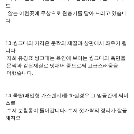
도
않는 이런곳에 무상으로 완충기를 달아 드리고 있습니
다
13.씽크대의 가격은 문짝의 재질과 상판에서 좌우가 됩
니다.
저희 유경표 씽크대는 육안에 보이는 씽크대의 측면을
문짝과 같은재질로 덧대어 줌으로써 고급스러움을
더했습니다.
14.쿡탑(매입형 가스랜지)를 하실경우 그 밑공간에 써비
스로
수저 분활통이 들어갑니다. 수저 젓가락의 정리가 깔끔
해져요