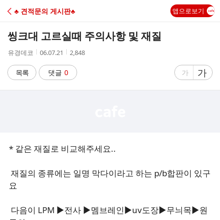
C
♣ 견적문의 게시판♣
앱으로보기
A
씽크대 고르실때 주의사항 및 재질
F
작
작
조
유경데코
06.07.21
2,848
성
성
회
E
자
시
수
글
가
글
목록
댓글
0
가
간
자
자
크
크
기
기
크
작
게
게
* 같은 재질로 비교해주세요..
재질의 종류에는 일명 막다이라고 하는 p/b합판이 있구
요
다음이 LPM ▶전사 ▶멤브레인▶uv도장▶무늬목▶원