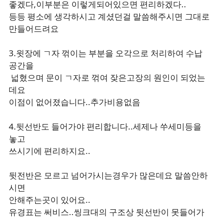
좋겠다,이부분은 이렇게되어있으면 편리하겠다..
등등 평소에 생각하시고 계셨던걸 말씀해주시면 그대로
만들어드려요
3.윗장에 ㄱ자 꺾이는 부분을 오각으로 처리하여 수납
공간을
넓혔으며 문이 ㄱ자로 꺾여 잦은고장의 원인이 되었는
데요
이점이 없어졌습니다..추가비용없음
4.뒷선반도 들어가야 편리합니다..세제나 쑤세미등을
놓고
쓰시기에 편리하지요..
뒷전반은 모르고 넘어가시는경우가 많은데요 말씀안하
시면
안해주는곳이 있어요..
유경표는 써비스..씽크대의 구조상 뒷선반이 못들어가