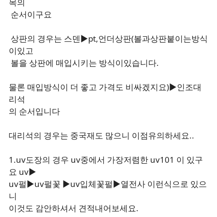
목의
순서이구요
상판의 경우는 스덴▶pt,언더상판(볼과상판붙이는방식
이있고
볼을 상판에 매입시키는 방식이있습니다.
물론 매입방식이 더 좋고 가격도 비싸겠지요)▶인조대
리석
의 순서입니다
대리석의 경우는 중국재도 많으니 이점유의하세요..
1.uv도장의 경우 uv중에서 가장저렴한 uv101 이 있구
요 uv▶
uv펄▶uv펄꽃 ▶uv입체꽃펄▶열전사 이런식으로 있으
니
이것도 감안하셔서 견적내어보세요.