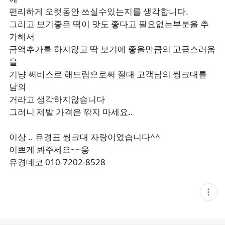
편리하게 오랫동안 쓰실수있는지를 생각합니다.
그리고 보기좋은 떡이 맛도 좋다고 필요없는부분을 추
가해서
금액추가를 하지않고 딱 보기에 좋을만큼의 고급스러움
을
기냥 써비스로 해드림으로써 절대 고객님의 씽크대를
남의
거라고 생각하지않습니다
그러니 제발 가격은 깎지 마세요..
이상 .. 유경표 씽크대 자랑이였습니다^^
이쁘게 봐주세요~~옹
유경데코 010-7202-8528
현
재
게
시
글