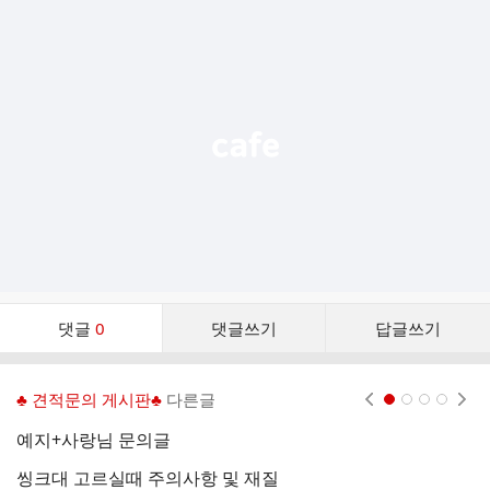
추
가
기
능
열
기
댓
댓글
0
댓글쓰기
답글쓰기
글
댓
글
♣ 견적문의 게시판♣
다른글
현재페이지 1
2
3
4
리
스
예지+사랑님 문의글
최
트
씽크대 고르실때 주의사항 및 재질