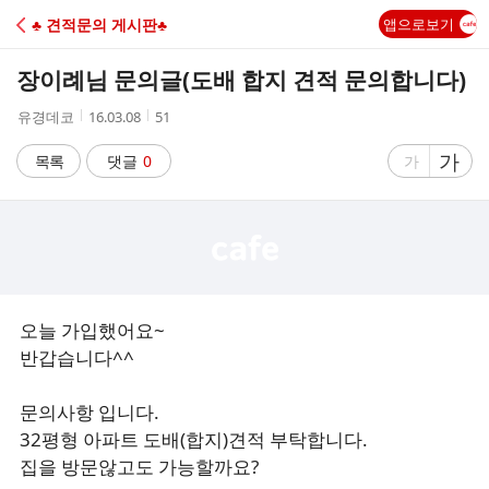
C
♣ 견적문의 게시판♣
앱으로보기
A
장이례님 문의글(도배 합지 견적 문의합니다)
F
작
작
조
유경데코
16.03.08
51
성
성
회
E
자
시
수
글
가
글
목록
댓글
0
가
간
자
자
크
크
기
기
크
작
게
게
오늘 가입했어요~
반갑습니다^^
문의사항 입니다.
32평형 아파트 도배(합지)견적 부탁합니다.
집을 방문않고도 가능할까요?