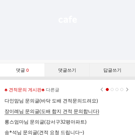
열
기
댓
댓글
0
댓글쓰기
답글쓰기
글
댓
글
♣ 견적문의 게시판♣
다른글
현재페이지 1
2
3
4
리
스
다인맘님 문의글(바닥 도배 견적문의드려요)
미
트
장이례님 문의글(도배 합지 견적 문의합니다)
남
롱스엄마님 문의글(강서구32평아파트)
키
송*석님 문의글(견적 요청 드립니다~)
지