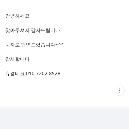
안녕하세요
찾아주셔서 감사드립니다
문자로 답변드렸습니다~^^
감사합니다
유경데코 010-7202-8528
현
재
게
시
글
추
가
기
능