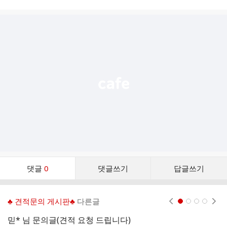
시
글
추
가
기
능
열
기
댓
댓글
0
댓글쓰기
답글쓰기
글
댓
글
♣ 견적문의 게시판♣
다른글
현재페이지 1
2
3
4
리
스
믿* 님 문의글(견적 요청 드립니다)
송