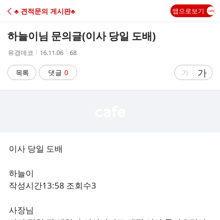
C
♣ 견적문의 게시판♣
앱으로보기
A
하늘이님 문의글(이사 당일 도배)
F
작
작
조
유경데코
16.11.06
68
성
성
회
E
자
시
수
글
가
글
목록
댓글
0
가
간
자
자
크
크
기
기
크
작
게
게
이사 당일 도배
하늘이
작성시간13:58 조회수3
사장님