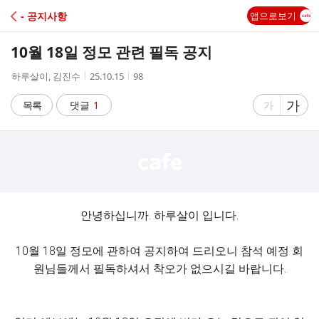
C
- 공지사항
앱으로보기
A
10월 18일 정모 관련 필독 공지
F
작
작
조
하루살이, 김진수
25.10.15
98
성
성
회
E
자
시
수
글
가
글
목록
댓글
1
가
간
자
자
크
크
기
기
크
작
게
게
안녕하십니까. 하루살이 입니다.
10월 18일 정모에 관하여 공지하여 드리오니 참석 예정 회
원님들께서 필독하셔서 착오가 없으시길 바랍니다.