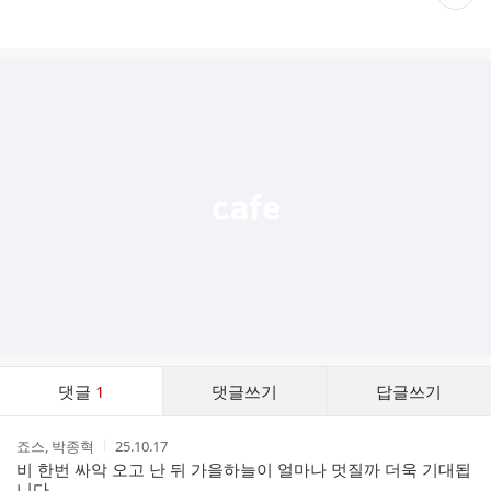
재
게
시
글
추
가
기
능
열
기
댓
댓글
1
댓글쓰기
답글쓰기
글
댓
작
작
죠스, 박종혁
25.10.17
글
성
성
비 한번 싸악 오고 난 뒤 가을하늘이 얼마나 멋질까 더욱 기대됩
리
자
시
니다