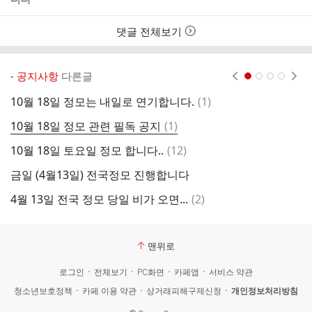
스
간
트
댓글 전체보기
- 공지사항
다른글
현재페이지 1
2
3
4
댓
10월 18일 정모는 내일로 연기합니다.
(
1
)
글
댓
10월 18일 정모 관련 필독 공지
(
1
)
2
글
댓
10월 18일 토요일 정모 합니다..
(
12
)
2
글
금일 (4월13일) 전국정모 진행합니다
연
댓
4월 13일 전국 정모 당일 비가 오면...
(
2
)
닉
글
맨위로
로그인
전체보기
PC화면
카페앱
서비스 약관
청소년보호정책
카페 이용 약관
상거래피해구제신청
개인정보처리방침