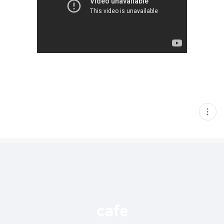
현
재
게
시
글
추
가
기
능
열
기