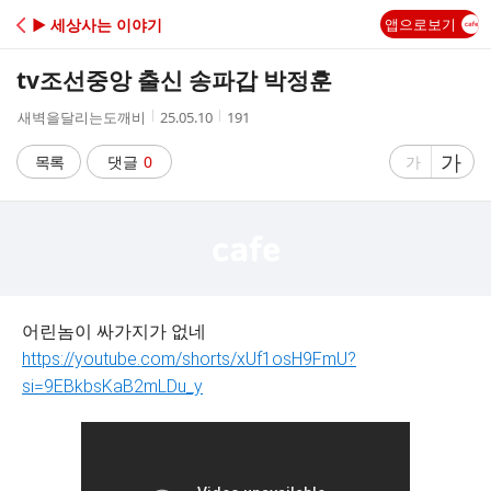
C
▶ 세상사는 이야기
앱으로보기
A
tv조선중앙 출신 송파갑 박정훈
F
작
작
조
새벽을달리는도깨비
25.05.10
191
성
성
회
E
자
시
수
글
가
글
목록
댓글
0
가
간
자
자
크
크
기
기
크
작
게
게
어린놈이 싸가지가 없네
https://youtube.com/shorts/xUf1osH9FmU?
si=9EBkbsKaB2mLDu_y