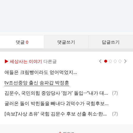
댓
댓글
0
댓글쓰기
답글쓰기
글
댓
글
▶ 세상사는 이야기
다른글
현재페이지 1
2
3
4
리
스
애들은 크림빵이라도 얻어먹었지...
트
tv조선중앙 출신 송파갑 박정훈
뽀
댓
김문수, 국민의힘 중앙당사 ‘점거’ 돌입···“내가 대통령 후보다”
(
7
)
글
굴러온 돌이 박힌돌을 빼내다 2(덕수가 국힘후보로 선출됨.문수는 후보강제 사퇴당함)
쑈
댓
[속보]‘사상 초유’ 국힘 김문수 후보 선출 취소·한덕수 입당 및 후보등록 진행
(
7
)
글