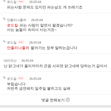
작
작
작
로드킬
26.05.04
작
글
성
성
성
성
피는사람 문제도 있지만 파는넘도 개 쓰레기죠
리
자
자
시
자
스
본
간
인
트
작
작
안졸리나졸려
26.05.04
여
성
성
로드킬
파는 사람이 알면서 팔겠습니까?
부
자
시
사는 놈들이 속여서 사는거죠~
간
작
작
작
로드킬
26.05.04
작
성
성
성
성
안졸리나졸려
띁어가는 정부 말하는겁니다
자
자
시
자
본
간
인
작
작
대리의신
26.05.04
여
성
성
난 닭그네가 올리자마자 끈음 사피면 닭그네에 당하는거 같아서
부
자
시
간
작
작
작
로드킬
26.05.04
작
성
성
성
성
부럽습니다
자
자
시
자
저번주 금연패치 일주일 붙히고도 실패
본
간
인
여
댓글 전체보기
부