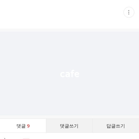
현
재
게
시
글
추
가
기
능
열
기
댓
댓글
9
댓글쓰기
답글쓰기
글
댓