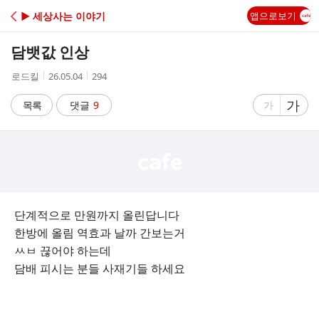
C
▶ 세상사는 이야기
앱으로보기
A
담뱃값 인상
F
작
작
조
로드킬
26.05.04
294
성
성
회
E
자
시
수
글
가
글
목록
댓글
9
가
간
자
자
크
크
기
기
크
작
게
게
단계적으로 만원까지 올린답니다
한방에 올림 역효과 날까 간보는거
ㅆㅂ 끊어야 하는데
담배 피시는 분들 사재기들 하세요