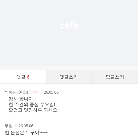
능
열
기
댓
댓글
6
댓글쓰기
답글쓰기
글
댓
작
작
작
하산,(河山)
26.05.06
작
글
성
성
성
성
감사 합니다.
리
자
자
시
자
한 주간의 중심 수요일!
스
본
간
즐겁고 멋진하루 되세요.
인
트
여
부
작
작
무혈
26.05.06
성
성
헐 운전은 누구야~~~
자
시