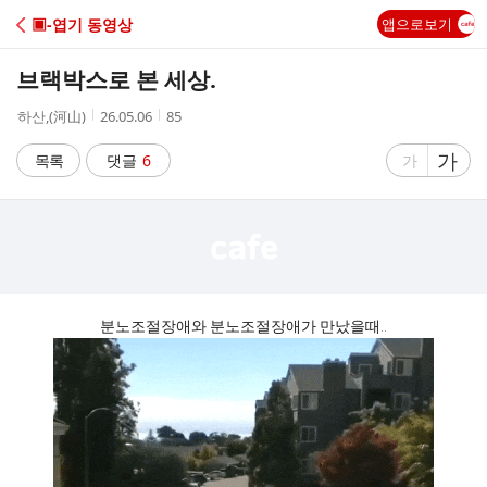
C
▣-엽기 동영상
앱으로보기
A
브랙박스로 본 세상.
F
작
작
조
하산,(河山)
26.05.06
85
성
성
회
E
자
시
수
글
가
글
목록
댓글
6
가
간
자
자
크
크
기
기
크
작
게
게
분노조절장애와 분노조절장애가 만났을때..