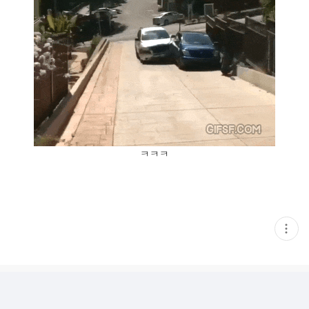
ㅋㅋㅋ
현
재
게
시
글
추
가
기