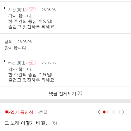
간
작
작
작
하산,(河山)
26.05.06
작
성
성
성
성
감사 합니다.
자
자
시
자
한 주간의 중심 수요일!
본
간
즐겁고 멋진하루 되세요.
인
여
부
작
작
남외
26.05.06
성
성
감사합니다 .
자
시
간
작
작
작
하산,(河山)
26.05.06
작
성
성
성
성
감사 합니다.
자
자
시
자
한 주간의 중심 수요일!
본
간
즐겁고 멋진하루 되세요.
인
여
부
댓글 전체보기
▣-엽기 동영상
다른글
현재페이지 1
2
3
4
댓
그 노래 어떻게 배웠냥
(
6
)
브
글