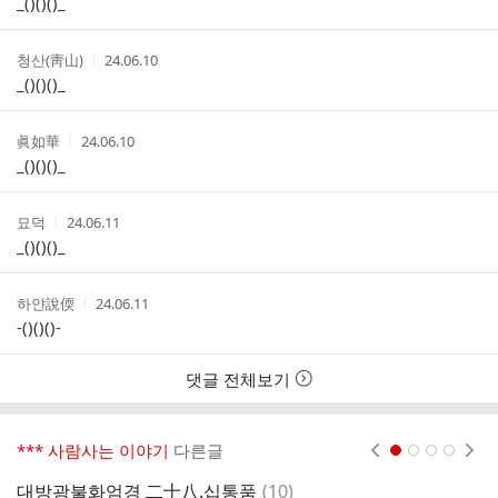
_()()()_
리
자
시
스
간
트
작
작
청산(靑山)
24.06.10
성
성
_()()()_
자
시
간
작
작
眞如華
24.06.10
성
성
_()()()_
자
시
간
작
작
묘덕
24.06.11
성
성
_()()()_
자
시
간
작
작
하얀說偄
24.06.11
성
성
-()()()-
자
시
간
댓글 전체보기
*** 사람사는 이야기
다른글
현재페이지 1
2
3
4
댓
대방광불화엄경 二十八.십통품
(
10
)
대