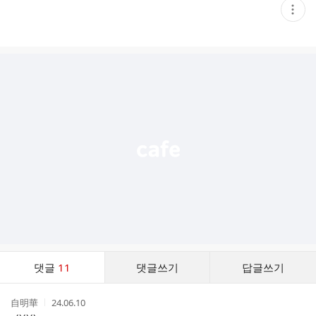
현
재
게
시
글
추
가
기
능
열
기
댓
댓글
11
댓글쓰기
답글쓰기
글
댓
작
작
自明華
24.06.10
글
성
성