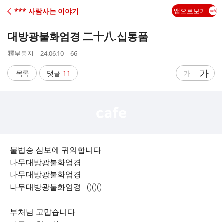
C
*** 사람사는 이야기
앱으로보기
A
대방광불화엄경 二十八.십통품
F
작
작
조
釋부동지
24.06.10
66
성
성
회
E
자
시
수
글
가
글
목록
댓글
11
가
간
자
자
크
크
기
기
크
작
게
게
불법승 삼보에 귀의합니다.
나무대방광불화엄경
나무대방광불화엄경
나무대방광불화엄경 _()()()_
부처님 고맙습니다.