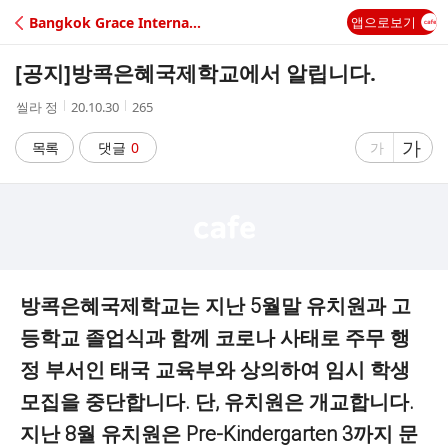
C
Bangkok Grace International School
앱으로보기
A
[공지]
방콕은혜국제학교에서 알립니다.
F
작
작
조
씰라 정
20.10.30
265
성
성
회
E
자
시
수
글
가
글
목록
댓글
0
가
간
자
자
크
크
기
기
크
작
게
게
방콕은혜국제학교는 지난 5월말 유치원과 고
등학교 졸업식과 함께 코로나 사태로 주무 행
정 부서인 태국 교육부와 상의하여 임시 학생
모집을 중단합니다. 단, 유치원은 개교합니다.
지난 8월 유치원은 Pre-Kindergarten 3까지 문