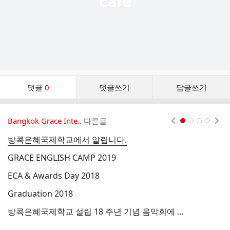
댓
댓글
0
댓글쓰기
답글쓰기
글
댓
글
Bangkok Grace Inte..
다른글
현재페이지 1
2
3
4
리
스
방콕은혜국제학교에서 알립니다.
2
트
GRACE ENGLISH CAMP 2019
태
ECA & Awards Day 2018
학
Graduation 2018
방콕은혜국제학교 설립 18 주년 기념 음악회에 여러분은 초대합니다.