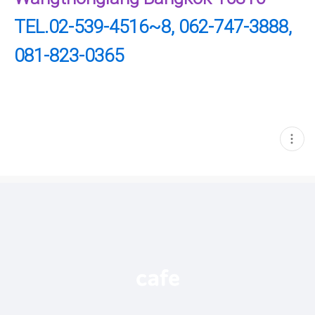
TEL.02-539-4516~8, 062-747-3888,
081-823-0365
현
재
게
시
글
추
가
기
능
열
기