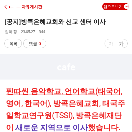
C
◐………자유게시판
앱으로보기
A
[공지]
방콕은혜교회와 선교 센터 이사
F
작
작
조
씰라 정
23.05.27
344
성
성
회
E
자
시
수
글
가
글
목록
댓글
0
가
간
자
자
크
크
기
기
크
작
게
게
찐따씬 음악학교, 언어학교(태국어,
영어, 한국어), 방콕은혜교회, 태국주
일학교연구원(TSSI), 방콕은혜재단
이
새로운 지역으로 이사
했습니다.