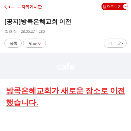
C
◐………자유게시판
앱으로보기
A
[공지]
방콕은혜교회 이전
F
작
작
조
씰라 정
23.05.27
280
성
성
회
E
자
시
수
글
가
글
목록
댓글
0
가
간
자
자
크
크
기
기
크
작
게
게
방콕은혜교회가 새로운 장소로 이전
했습니다.