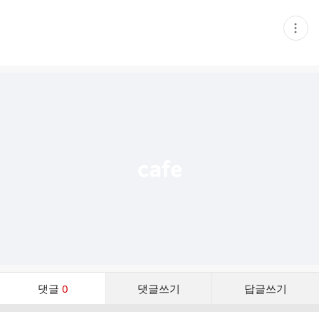
현
재
게
시
글
추
가
기
능
열
기
댓
댓글
0
댓글쓰기
답글쓰기
글
댓