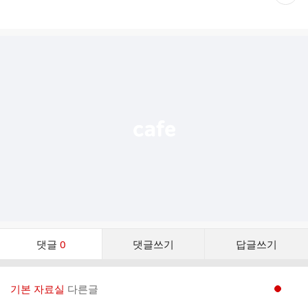
재
게
시
글
추
가
기
능
열
기
댓
댓글
0
댓글쓰기
답글쓰기
글
댓
글
기본 자료실
다른글
현재페이지 1
리