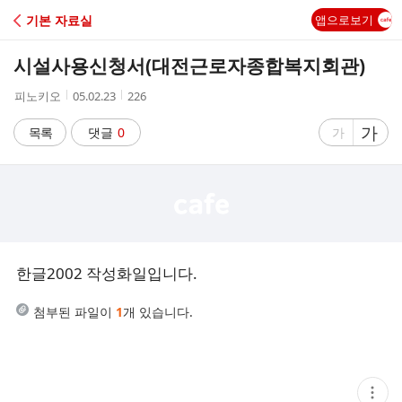
C
기본 자료실
앱으로보기
A
시설사용신청서(대전근로자종합복지회관)
F
작
작
조
피노키오
05.02.23
226
성
성
회
E
자
시
수
글
가
글
목록
댓글
0
가
간
자
자
크
크
기
기
크
작
게
게
한글2002 작성화일입니다.
첨부된 파일이
1
개 있습니다.
현