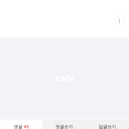
현
재
게
시
글
추
가
기
능
열
기
댓
댓글
45
댓글쓰기
답글쓰기