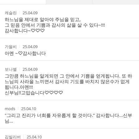
글
댓
작
작
캐슬린
25.04.09
글
성
성
하느님을 제대로 알아야 주님을 믿고,
리
자
시
그 믿음 안에서 기쁨과 감사의 삶을 살 수 있다~!!!
스
간
감사합니다~♡♡♡
트
작
작
가을비
25.04.09
성
성
아멘 ~♡감사합니다
자
시
간
작
작
보나별
25.04.09
성
성
그만큼 하느님을 알게되면 그 안에서 기쁨을 얻게됩니다. 또 하
자
시
느님의 사라을 느끼면서 감사의 기도를 바치지 않은수가 없게
간
됩니다.아멘!!!
신부님!!고맙습니다♡♡♡♡
작
작
mods
25.04.10
성
성
"그리고 진리가 너희를 자유롭게 할 것이다.” 감사합니다...신부
자
시
님...
간
작
작
김빌리버
25.04.10