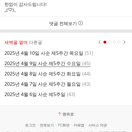
성
성
한없이 감사드립니다!
자
시
_(♡)_
간
댓글 전체보기
새벽을 열며
다른글
현재페이지 1
2
3
4
댓
2025년 4월 10일 사순 제5주간 목요일
(
51
)
2
글
댓
2025년 4월 9일 사순 제5주간 수요일
(
45
)
2
글
댓
2025년 4월 8일 사순 제5주간 화요일
(
44
)
2
글
댓
2025년 4월 7일 사순 제5주간 월요일
(
43
)
2
글
댓
2025년 4월 6일 사순 제5주일
(
43
)
2
글
맨위로
로그인
전체보기
PC화면
카페앱
서비스 약관