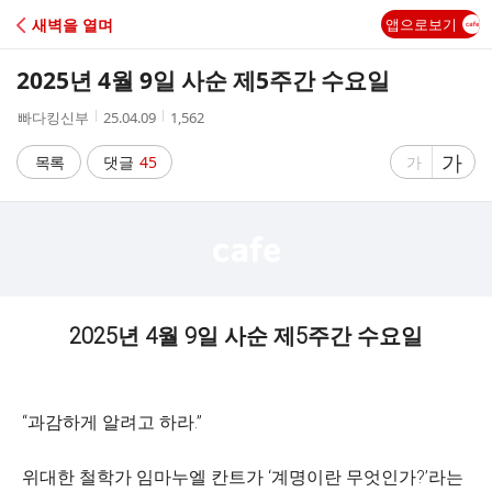
C
새벽을 열며
앱으로보기
A
2025년 4월 9일 사순 제5주간 수요일
F
작
작
조
빠다킹신부
25.04.09
1,562
성
성
회
E
자
시
수
글
가
글
목록
댓글
45
가
간
자
자
크
크
기
기
크
작
게
게
2025년 4월 9일 사순 제5주간 수요일
“과감하게 알려고 하라.”
위대한 철학가 임마누엘 칸트가 ‘계명이란 무엇인가?’라는