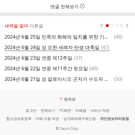
간
댓글 전체보기
새벽을 열며
다른글
현재페이지 1
2
3
4
댓
2024년 6월 25일 민족의 화해와 일치를 위한 기도의 날
(
48
)
2
글
댓
2024년 6월 24일 성 요한 세례자 탄생 대축일
(
47
)
2
글
댓
2024년 6월 23일 연중 제12주일
(
37
)
2
글
댓
2024년 6월 22일 연중 제11주간 토요일
(
40
)
2
글
댓
2024년 6월 21일 성 알로이시오 곤자가 수도자 기념일
(
50
)
2
글
맨위로
로그인
전체보기
PC화면
카페앱
서비스 약관
청소년보호정책
카페 이용 약관
상거래피해구제신청
개인정보처리방침
©
Daum Corp.