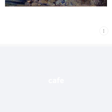
현
재
게
시
글
추
가
기
능
열
기