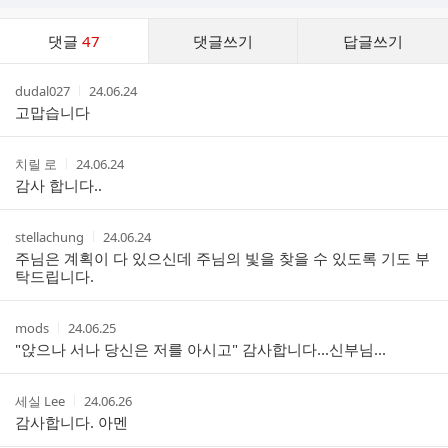
댓
댓글
47
댓글쓰기
답글쓰기
글
댓
작
작
dudal027
24.06.24
글
성
성
고맙습니다
리
자
시
스
간
트
작
작
치릴 로
24.06.24
성
성
감사 합니다..
자
시
간
작
작
stellachung
24.06.24
성
성
주님은 계획이 다 있으신데 주님의 빛을 찾을 수 있도록 기도 부
자
시
탁드립니다.
간
작
작
mods
24.06.25
성
성
"앉으나 서나 당신은 저를 아시고" 감사합니다...신부님...
자
시
간
작
작
세실 Lee
24.06.26
성
성
감사합니다. 아멘
자
시