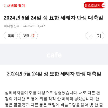
C
새벽을 열며
앱으로보기
A
2024년 6월 24일 성 요한 세례자 탄생 대축일
F
작
작
조
빠다킹신부
24.06.23
1,747
성
성
회
E
자
시
수
글
가
글
목록
댓글
47
가
간
자
자
크
크
기
기
크
작
게
게
2024년 6월 24일 성 요한 세례자 탄생 대축일
심리학자들이 쥐를 대상으로 실험했습니다. 서로 다른 환
경의 기다란 두 통에 쥐를 각각 한 마리씩 넣었습니다. 한
통은 깜깜했고, 다른 통은 뚜껑에 바늘구멍을 뚫어 빛 한 줄