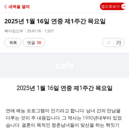
C
새벽을 열며
앱으로보기
A
2025년 1월 16일 연중 제1주간 목요일
F
작
작
조
빠다킹신부
25.01.16
1,527
성
성
회
E
자
시
수
글
가
글
목록
댓글
38
가
간
자
자
크
크
기
기
크
작
게
게
2025년 1월 16일 연중 제1주간 목요일
연애 예능 프로그램이 인기라고 합니다. 남녀 간의 만남을
다루는 것이 주 내용입니다. 그 역사는 1990년대부터 있었
습니다. 결혼이 목적인 청춘남녀들이 맞선을 하는 짝짓기