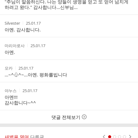
"주님이 말씀하신다. 나는 양들이 생명을 얻고 또 얻어 넘치게
리
자
시
하려고 왔다." 감사합니다...신부님...
스
간
트
작
작
Silvester
25.01.17
성
성
아멘. 감사합니다.
자
시
간
작
작
마리아로사
25.01.17
성
성
아멘.
자
시
간
작
작
모카
25.01.17
성
성
...~^♧^~...아멘. 평화를빕니다
자
시
간
작
작
야누스
25.01.17
성
성
아멘!!!
자
시
감사합니다~^^
간
댓글 전체보기
새벽을 열며
다른글
현재페이지 1
2
3
4