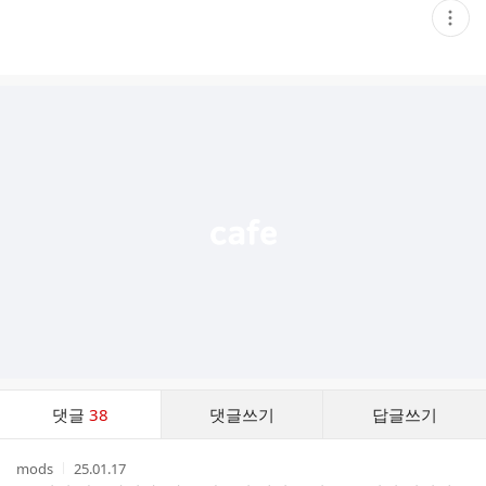
현
재
게
시
글
추
가
기
능
열
기
댓
댓글
38
댓글쓰기
답글쓰기
글
댓
작
작
mods
25.01.17
글
성
성