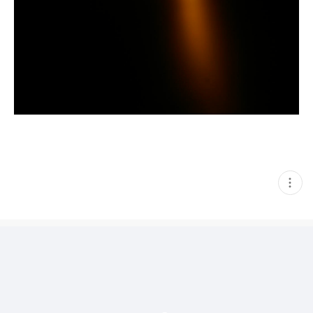
현
재
게
시
글
추
가
기
능
열
기