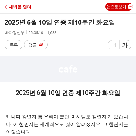
C
새벽을 열며
앱으로보기
A
2025년 6월 10일 연중 제10주간 화요일
F
작
작
조
빠다킹신부
25.06.10
1,688
성
성
회
E
자
시
수
글
가
글
목록
댓글
48
가
간
자
자
크
크
기
기
크
작
게
게
2025년 6월 10일 연중 제10주간 화요일
캐나다 강연자 톰 우젝이 했던 ‘마시멜로 챌린지’가 있습니
다. 이 챌린지는 세계적으로 많이 알려졌지요. 그 챌린지는
이렇습니다.