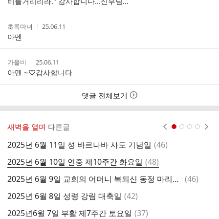
비틀거리리라." 감사합니다...신부님...
작
작
초록마녀
25.06.11
성
성
아멘
자
시
간
작
작
가을비
25.06.11
성
성
아멘 ~♡감사합니다
자
시
간
댓글 전체보기
새벽을 열며
다른글
현재페이지 1
2
3
4
댓
2025년 6월 11일 성 바르나바 사도 기념일
(
46
)
2
글
댓
2025년 6월 10일 연중 제10주간 화요일
(
48
)
2
글
댓
2025년 6월 9일 교회의 어머니 복되신 동정 마리아 기념일
(
46
)
2
글
댓
2025년 6월 8일 성령 강림 대축일
(
42
)
글
댓
2025년6월 7일 부활 제7주간 토요일
(
37
)
2