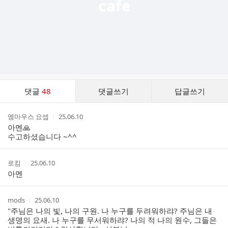
댓
댓글
48
댓글쓰기
답글쓰기
글
댓
작
작
엠마우스 요셉
25.06.10
글
성
성
아멘🙏
리
자
시
수고하셨습니다 ~^^
스
간
트
작
작
로킴
25.06.10
성
성
아멘
자
시
간
작
작
mods
25.06.10
성
성
"주님은 나의 빛, 나의 구원. 나 누구를 두려워하랴? 주님은 내
자
시
생명의 요새. 나 누구를 무서워하랴? 나의 적 나의 원수, 그들은
간