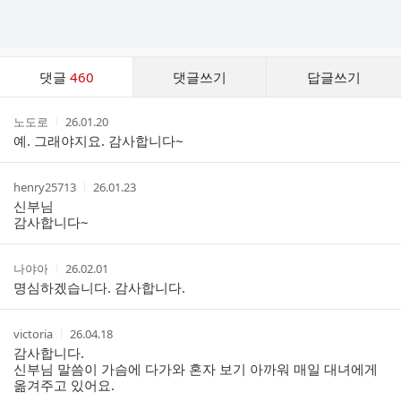
댓
댓글
460
댓글쓰기
답글쓰기
글
댓
작
작
노도로
26.01.20
글
성
성
예. 그래야지요. 감사합니다~
리
자
시
스
간
트
작
작
henry25713
26.01.23
성
성
신부님
자
시
감사합니다~
간
작
작
나야아
26.02.01
성
성
명심하겠습니다. 감사합니다.
자
시
간
작
작
victoria
26.04.18
성
성
감사합니다.
자
시
신부님 말씀이 가슴에 다가와 혼자 보기 아까워 매일 대녀에게
간
옮겨주고 있어요.