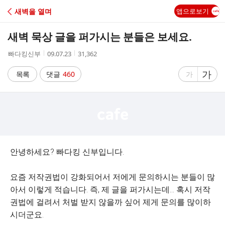
C
새벽을 열며
앱으로보기
A
새벽 묵상 글을 퍼가시는 분들은 보세요.
F
작
작
조
빠다킹신부
09.07.23
31,362
성
성
회
E
자
시
수
글
가
글
목록
댓글
460
가
간
자
자
크
크
기
기
크
작
게
게
안녕하세요? 빠다킹 신부입니다.
요즘 저작권법이 강화되어서 저에게 문의하시는 분들이 많
아서 이렇게 적습니다. 즉, 제 글을 퍼가시는데... 혹시 저작
권법에 걸려서 처벌 받지 않을까 싶어 제게 문의를 많이하
시더군요.