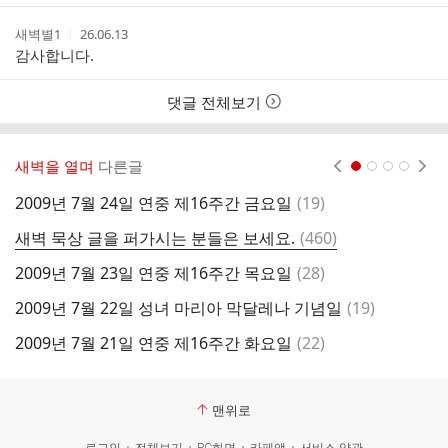
작
작
새벽별1
26.06.13
성
성
감사합니다.
자
시
간
댓글 전체보기
새벽을 열며
다른글
현재페이지 1
2
3
4
댓
2009년 7월 24일 연중 제16주간 금요일
(
19
)
2
글
댓
새벽 묵상 글을 퍼가시는 분들은 보세요.
(
460
)
2
글
댓
2009년 7월 23일 연중 제16주간 목요일
(
28
)
2
글
댓
2009년 7월 22일 성녀 마리아 막달레나 기념일
(
19
)
2
글
댓
2009년 7월 21일 연중 제16주간 화요일
(
22
)
2
글
맨위로