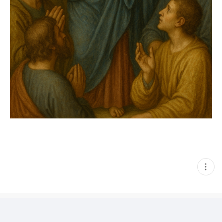
현
재
게
시
글
추
가
기