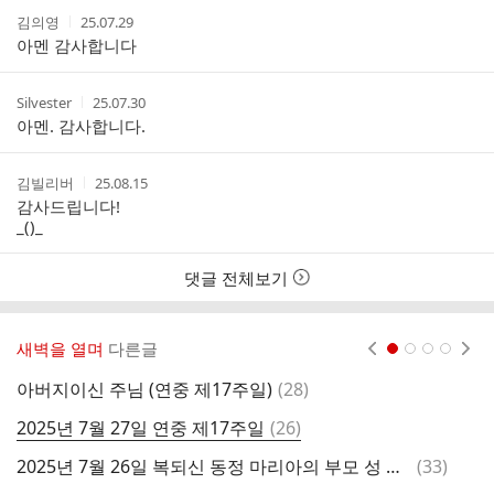
작
작
김의영
25.07.29
성
성
아멘 감사합니다
자
시
간
작
작
Silvester
25.07.30
성
성
아멘. 감사합니다.
자
시
간
작
작
김빌리버
25.08.15
성
성
감사드립니다!
자
시
_()_
간
댓글 전체보기
새벽을 열며
다른글
현재페이지 1
2
3
4
댓
아버지이신 주님 (연중 제17주일)
(
28
)
2
글
댓
2025년 7월 27일 연중 제17주일
(
26
)
2
글
댓
2025년 7월 26일 복되신 동정 마리아의 부모 성 요아킴과 성녀 안나 기념일
(
33
)
2
글