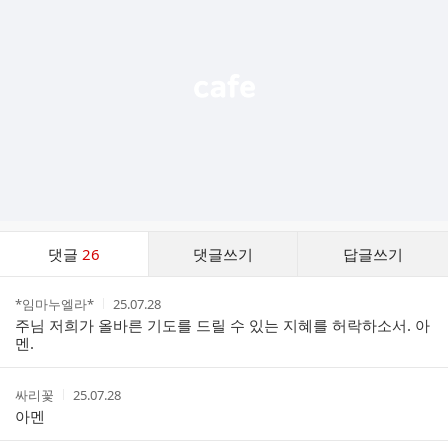
능
열
기
댓
댓글
26
댓글쓰기
답글쓰기
글
댓
작
작
*임마누엘라*
25.07.28
글
성
성
주님 저희가 올바른 기도를 드릴 수 있는 지혜를 허락하소서. 아
리
자
시
멘.
스
간
트
작
작
싸리꽃
25.07.28
성
성
아멘
자
시
간