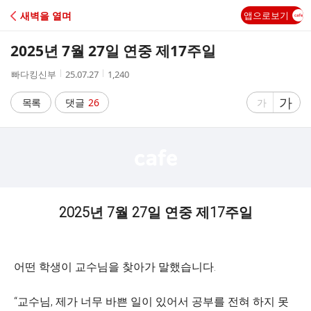
C
새벽을 열며
앱으로보기
A
2025년 7월 27일 연중 제17주일
F
작
작
조
빠다킹신부
25.07.27
1,240
성
성
회
E
자
시
수
글
가
글
목록
댓글
26
가
간
자
자
크
크
기
기
크
작
게
게
2025년 7월 27일 연중 제17주일
어떤 학생이 교수님을 찾아가 말했습니다.
“교수님, 제가 너무 바쁜 일이 있어서 공부를 전혀 하지 못