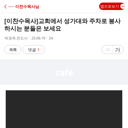
C
── 이찬수목사님
앱으로보기
A
[이찬수목사]교회에서 성가대와 주차로 봉사
F
하시는 분들은 보세요
작
작
조
박경옥.전도사
25.06.19
24
E
성
성
회
자
시
수
글
가
글
목록
댓글
1
가
간
자
자
크
크
기
기
크
작
게
게