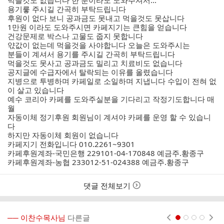
먹을것도 없습니다 한 분이라도 도와주셔서...
용기릏 주시길 간곡히 부탁드립니다
후원이 없다 보니 공과금도 못내고 먹을것도 못삽니다
1만원 이라도 도와주시면 카페지기는 큰힘을 얻습니다
건강문제로 박스나 고물도 줍지 못합니다
앿값이 없는데 먹을것을 사야합니다 오늘은 도와주시는
분들이 계셔서 용기를 주시길 간곡히 부탁드립니다
먹을것도 못사고 공과금도 밀리고 치료비도 없습니다
공지글에 수급자에서 탈락되는 이유를 올렸습니다
지병으로 투병하며 카페일로 소일하며 지냅니다 수입이 전혀 없
이 살고 있습니다
예수 코리아 카페를 도와주실분을 기다리고 작정기도합니다 매
월
자동이체 정기후원 회원님이 계셔야 카페를 운영 할 수 있습니
다
하지만 자동이체 회원이 없습니다
카페지기 전화입니다 010.2261~9301
카페후원계좌-국민은행 229101-04-170848 예금주.황종구
카페후원계좌-농협 233012-51-024388 예금주.황종구
댓글 전체보기
── 이찬수목사님
다른글
현재페이지 1
2
3
4