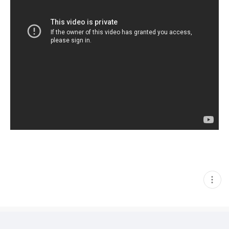
현
재
게
시
글
추
가