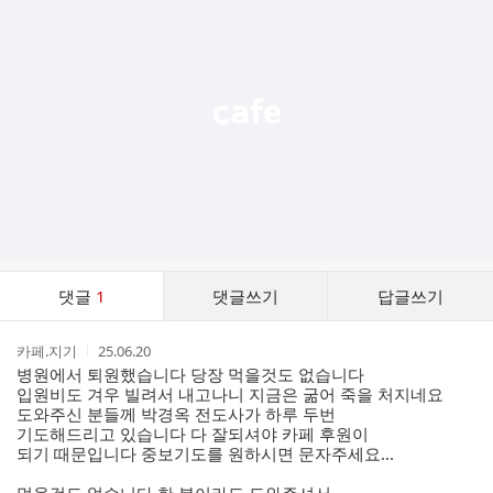
기
능
열
기
댓
댓글
1
댓글쓰기
답글쓰기
글
댓
작
작
카페.지기
25.06.20
글
성
성
병원에서 퇴원했습니다 당장 먹을것도 없습니다
리
자
시
입원비도 겨우 빌려서 내고나니 지금은 굶어 죽을 처지네요
스
간
도와주신 분들께 박경옥 전도사가 하루 두번
트
기도해드리고 있습니다 다 잘되셔야 카페 후원이
되기 때문입니다 중보기도를 원하시면 문자주세요...