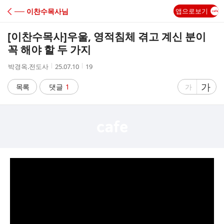
C
── 이찬수목사님
앱으로보기
A
[이찬수목사]우울, 영적침체 겪고 계신 분이
F
꼭 해야 할 두 가지
작
작
조
박경옥.전도사
25.07.10
19
E
성
성
회
자
시
수
글
가
글
목록
댓글
1
가
간
자
자
크
크
기
기
크
작
게
게