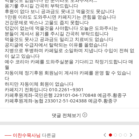
먹을것도 없습니다 한 분이라도 도와주셔서...
용기릏 주시길 간곡히 부탁드립니다
후원이 없다 보니 공과금도 못내고 먹을것도 못삽니다
1만원 이라도 도와주시면 카페지기는 큰힘을 얻습니다
건강문제로 박스나 고물도 줍지 못합니다
앿값이 없는데 먹을것을 사야합니다 오늘은 도와주시는
분들이 계셔서 용기를 주시길 간곡히 부탁드립니다
먹을것도 못사고 공과금도 밀리고 치료비도 없습니다
공지글에 수급자에서 탈락되는 이유를 올렸습니다
지병으로 투병하며 카페일로 소일하며 지냅니다 수입이 전혀 없
이 살고 있습니다
예수 코리아 카페를 도와주실분을 기다리고 작정기도합니다 매
월
자동이체 정기후원 회원님이 계셔야 카페를 운영 할 수 있습니
다
하지만 자동이체 회원이 없습니다
카페지기 전화입니다 010.2261~9301
카페후원계좌-국민은행 229101-04-170848 예금주.황종구
카페후원계좌-농협 233012-51-024388 예금주.황종구
댓글 전체보기
── 이찬수목사님
다른글
현재페이지 1
2
3
4