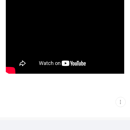
현
재
게
시
글
추
가