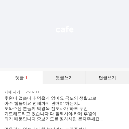
기
능
열
기
댓
댓글
1
댓글쓰기
답글쓰기
글
댓
작
작
카페.지기
25.07.11
글
성
성
후원이 없습니다 먹을게 없어요 극도의 생활고로
리
자
시
아주 힘들어요 언제까지 견뎌야 하는지..
스
간
도와주신 분들께 박경옥 전도사가 하루 두번
트
기도해드리고 있습니다 다 잘되셔야 카페 후원이
되기 때문입니다 중보기도를 원하시면 문자주세요...