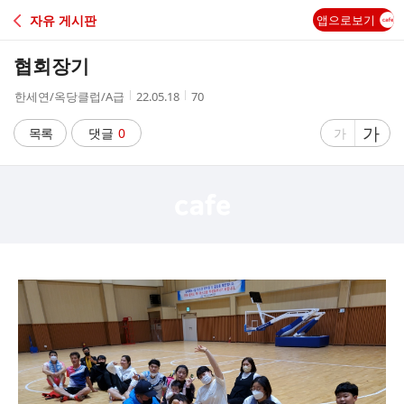
C
자유 게시판
앱으로보기
A
협회장기
F
작
작
조
한세연/옥당클럽/A급
22.05.18
70
성
성
회
E
자
시
수
글
가
글
목록
댓글
0
가
간
자
자
크
크
기
기
크
작
게
게