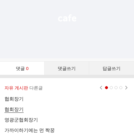
기
댓
댓글
0
댓글쓰기
답글쓰기
글
댓
글
자유 게시판
다른글
현재페이지 1
2
3
4
리
스
협회장기
움
트
협회장기
치
영광군협회장기
마
가까이하기에는 먼 짝꿍
퀸