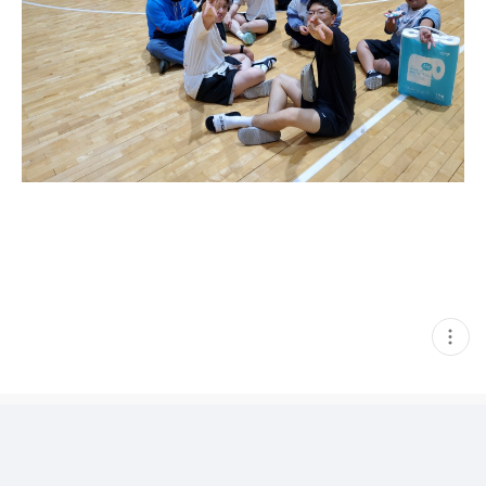
현
재
게
시
글
추
가
기
능
열