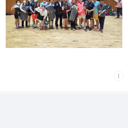
현
재
게
시
글
추
가
기
능
열
기