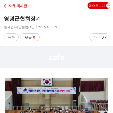
C
자유 게시판
앱으로보기
A
영광군협회장기
F
작
작
조
한세연/옥당클럽/A급
22.05.18
69
성
성
회
E
자
시
수
글
가
글
목록
댓글
0
가
간
자
자
크
크
기
기
크
작
게
게