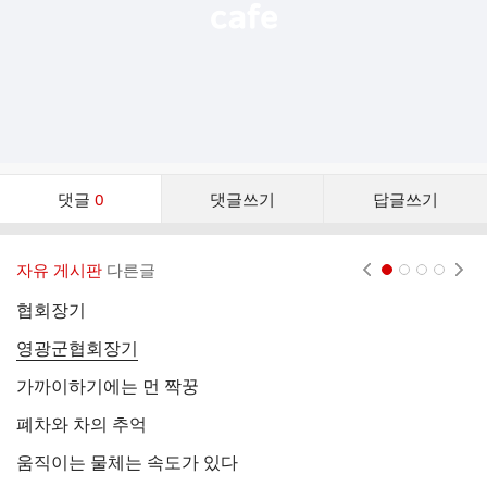
댓
댓글
0
댓글쓰기
답글쓰기
글
댓
글
자유 게시판
다른글
현재페이지 1
2
3
4
리
스
협회장기
치
트
영광군협회장기
마
가까이하기에는 먼 짝꿍
퀸
폐차와 차의 추억
＜
움직이는 물체는 속도가 있다
홍