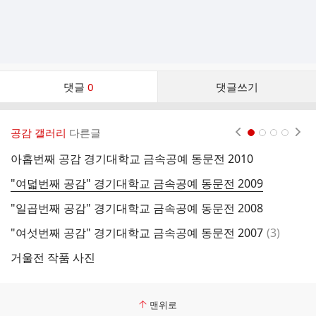
댓
댓글
0
댓글쓰기
글
댓
글
공감 갤러리
다른글
현재페이지 1
2
3
4
리
스
아홉번째 공감 경기대학교 금속공예 동문전 2010
거
트
"여덟번째 공감" 경기대학교 금속공예 동문전 2009
거
"일곱번째 공감" 경기대학교 금속공예 동문전 2008
거
댓
"여섯번째 공감" 경기대학교 금속공예 동문전 2007
(
3
)
거
글
거울전 작품 사진
거
맨위로