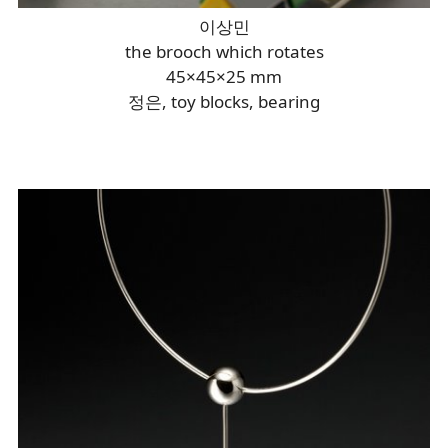
이상민
the brooch which rotates
45×45×25 mm
정은, toy blocks, bearing