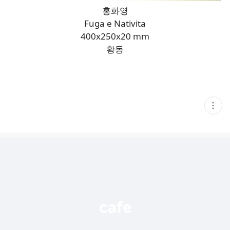
홍화영
Fuga e Nativita
400x250x20 mm
황동
현
재
게
시
글
추
가
기
능
열
기