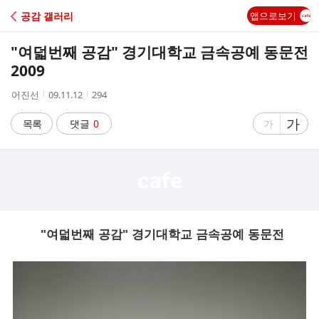
C
공감 갤러리
앱으로보기
A
"여덟번째 공감" 경기대학교 금속공예 동문전
F
2009
작
작
조
어진선
09.11.12
294
E
성
성
회
자
시
수
글
가
글
목록
댓글
0
가
간
자
자
크
크
기
기
크
작
게
게
"여덟번째 공감" 경기대학교 금속공예 동문전