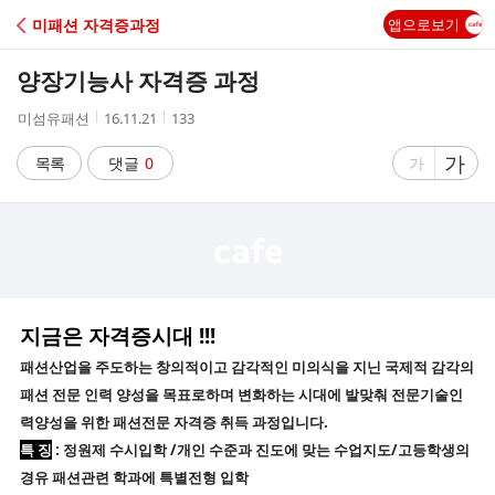
C
미패션 자격증과정
앱으로보기
A
양장기능사 자격증 과정
F
작
작
조
미섬유패션
16.11.21
133
성
성
회
E
자
시
수
글
가
글
목록
댓글
0
가
간
자
자
크
크
기
기
크
작
게
게
지금은 자격증시대
!!!
패션산업을 주도하는 창의적이고 감각적인 미의식을 지닌 국제적 감각의
패션 전문 인력 양성을 목표로하며 변화하는 시대에 발맞춰 전문기술인
력양성을 위한 패션전문 자격증 취득 과정입니다.
특 징
: 정원제 수시입학 /
개인 수준과 진도에 맞는 수업지도/고등학생의
경유 패션관련 학과에 특별전형 입학