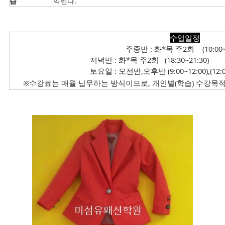
습
익힌다.
수업일정
주중반 : 화*목 주2회 (10:00~13:00),
저녁반 : 화*목 주2회 (18:30~21:30)
토요일 : 오전반,오후반 (9:00~12:00),(12:0
※수강료는 매월 납무하는 방식이므로, 개인별(학습) 수강목