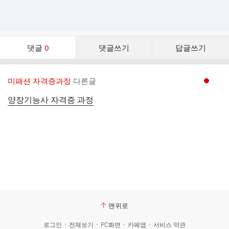
댓
댓글
0
댓글쓰기
답글쓰기
글
댓
글
미패션 자격증과정
다른글
현재페이지 1
리
스
양장기능사 자격증 과정
트
맨위로
로그인
전체보기
PC화면
카페앱
서비스 약관