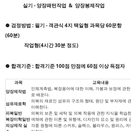
실기 - 양장패턴작업 & 양장봉제작업
● 검정방법 : 필기 - 객관식 4지 택일형 과목당 60문항
(60분)
작업형(4시간 30분 정도)
● 합격기준 : 합격기준 100점 만점에 60점 이상 득점자
과목
교육내용
인체계측법, 복장용어에 대한 이해, 가봉과 보정에 관
양장제작법
로 배운다.
의복의 재료인 섬유의 구조와 형태, 원단 및 부자재에 관
섬유재료학
이해한다.
피복일반
의복의 보존 및 세탁 및 의복 착용에 관한 지식을 학습한
복장미학일반
색채에 관한 이론 및 유행색, 디자인의 요소 및 원리에 
의상제작 실
각종 원형에 따른 스커트, 슬랙스, 블라우스, 원피스, 