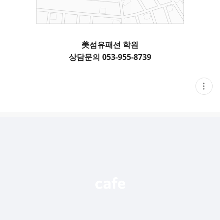
美섬유패션 학원
상담문의 053-955-8739
현
재
게
시
글
추
가
기
능
열
기