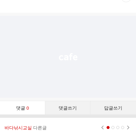
재
게
시
글
추
가
기
능
열
기
댓
댓글
0
댓글쓰기
답글쓰기
글
댓
글
바다낚시교실
다른글
현재페이지 1
2
3
4
리