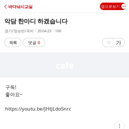
C
바다낚시교실
앱으로보기
A
악담 한마디 하겠습니다
F
작
작
조
경기/장승빈/국비
20.04.23
106
성
성
회
E
자
시
수
글
가
글
목록
댓글
0
가
간
자
자
크
크
기
기
크
작
게
게
구독!
좋아요~
https://youtu.be/JHtJLdoSnrc
현