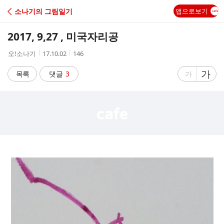
C
소나기의 그림일기
앱으로보기
A
2017, 9,27 , 미국자리공
F
작
작
조
오!소나기
17.10.02
146
성
성
회
E
자
시
수
글
가
글
목록
댓글
3
가
간
자
자
크
크
기
기
크
작
게
게