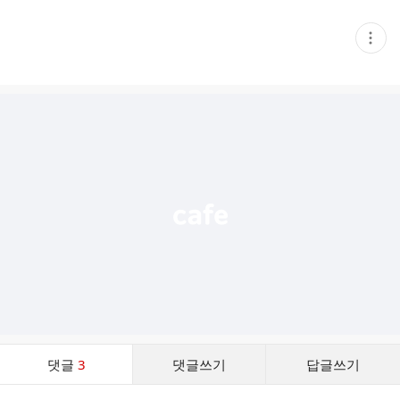
현
재
게
시
글
추
가
기
능
열
기
댓
댓글
3
댓글쓰기
답글쓰기
글
댓