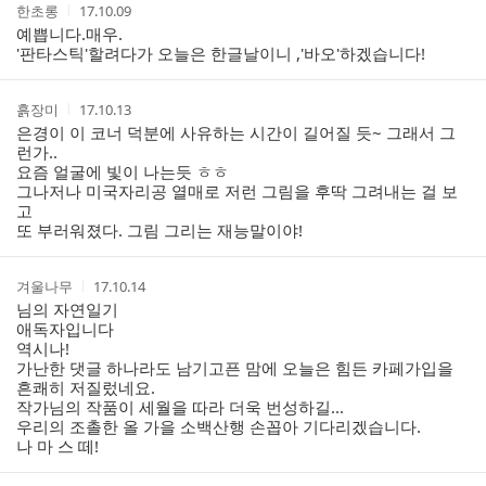
작
작
한초롱
17.10.09
글
성
성
예쁩니다.매우.
리
자
시
'판타스틱'할려다가 오늘은 한글날이니 ,'바오'하겠습니다!
스
간
트
작
작
흙장미
17.10.13
성
성
은경이 이 코너 덕분에 사유하는 시간이 길어질 듯~ 그래서 그
자
시
런가..
간
요즘 얼굴에 빛이 나는듯 ㅎㅎ
그나저나 미국자리공 열매로 저런 그림을 후딱 그려내는 걸 보
고
또 부러워졌다. 그림 그리는 재능말이야!
작
작
겨울나무
17.10.14
성
성
님의 자연일기
자
시
애독자입니다
간
역시나!
가난한 댓글 하나라도 남기고픈 맘에 오늘은 힘든 카페가입을
흔쾌히 저질렀네요.
작가님의 작품이 세월을 따라 더욱 번성하길...
우리의 조촐한 올 가을 소백산행 손꼽아 기다리겠습니다.
나 마 스 떼!