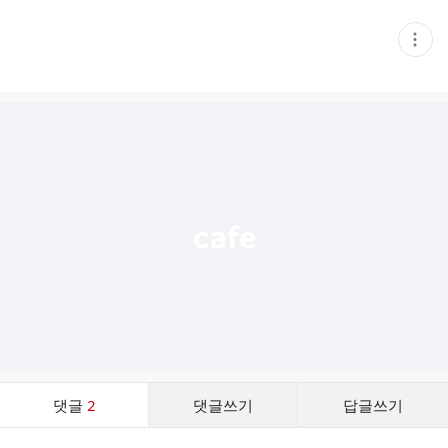
현
재
게
시
글
추
가
기
능
열
기
댓
댓글
2
댓글쓰기
답글쓰기
글
댓