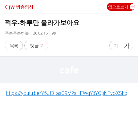
C
JW 방송영상
앱으로보기
A
적우-하루만 올라가보아요
F
작
작
조
푸른푸른하늘
26.02.15
99
성
성
회
E
자
시
수
글
가
글
목록
댓글
2
가
간
자
자
크
크
기
기
크
작
게
게
https://youtu.be/Y5Jf3_asO9M?si=FWqYdYOpNFvoXShq