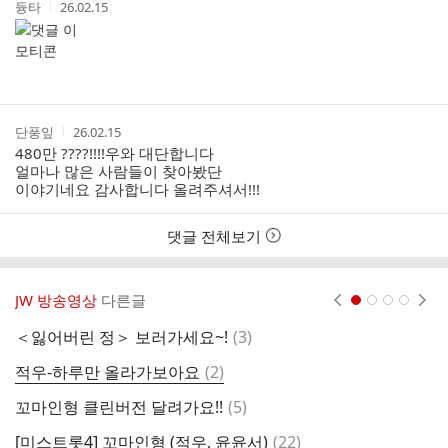
작
작
듕타
26.02.15
글
성
성
리
자
시
스
간
트
작
작
단풍잎
26.02.15
성
성
480만 ????!!!!우와 대단합니다
자
시
얼마나 많은 사람들이 찾아봤단
간
이야기네요 감사합니다 올려주셔서!!!
댓글 전체보기
JW 방송영상
다른글
현재페이지 1
2
3
4
댓
＜잃어버린 정＞ 보러가세요~!
(
3
)
미
글
댓
적우-하루만 올라가보아요
(
2
)
오
글
댓
꼬마인형 클린버전 달려가요!!
(
5
)
나
글
댓
[미스트롯4] 꼬마인형 (적우, 윤윤서)
(
22
)
예