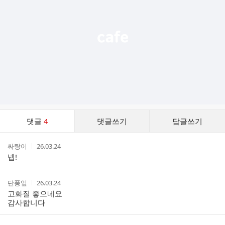
열
기
댓
댓글
4
댓글쓰기
답글쓰기
글
댓
작
작
싸랑이
26.03.24
글
성
성
넵!
리
자
시
스
간
트
작
작
단풍잎
26.03.24
성
성
고화질 좋으네요
자
시
감사합니다
간