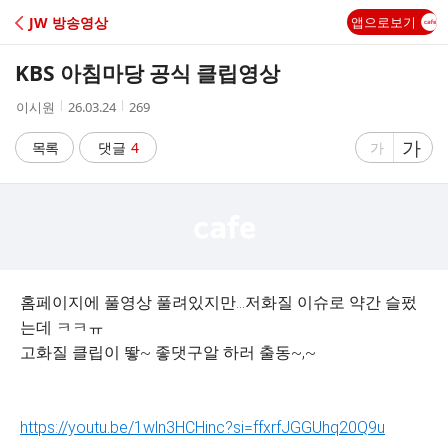
C
JW 방송영상
앱으로보기
A
KBS 아침마당 공식 클립영상
F
작
작
조
이시원
26.03.24
269
성
성
회
E
자
시
수
글
가
글
목록
댓글
4
가
간
자
자
크
크
기
기
크
작
게
게
홈페이지에 풀영상 풀려있지만...저화질 이슈로 약간 슬펐
는데 ㅋㅋㅠ
고화질 클립이 뙇~ 좋댓구알 하러 출동~,~
https://youtu.be/1wln3HCHinc?si=ffxrfJGGUhq20Q9u