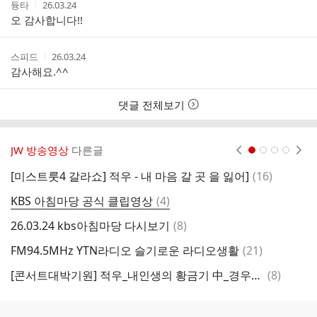
작
작
듕타
26.03.24
성
성
오 감사합니다!!
자
시
간
작
작
스피드
26.03.24
성
성
감사해요.^^
자
시
간
댓글 전체보기
JW 방송영상
다른글
현재페이지 1
2
3
4
댓
[미스트룻4 갈라쇼] 적우 - 내 마음 갈 곳 을 잃어]
(
16
)
글
댓
KBS 아침마당 공식 클립영상
(
4
)
미
글
댓
26.03.24 kbs아침마당 다시보기
(
8
)
이
글
댓
FM94.5MHz YTN라디오 슬기로운 라디오생활
(
21
)
잃
글
댓
[콘서트대박기원] 적우_내인생의 황금기 中_경우의 아름다운 구속???!!!!!
(
8
)
[
글