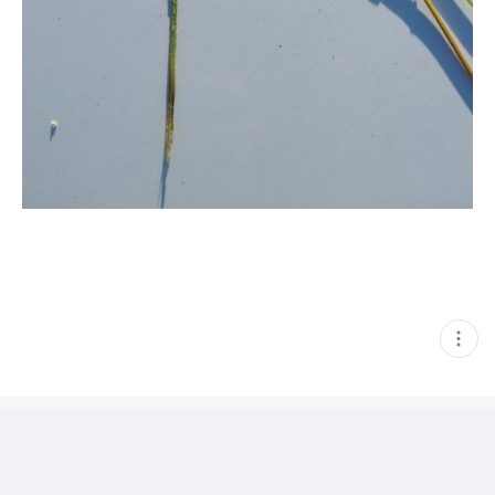
현
재
게
시
글
추
가
기
능
열