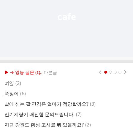
기
▶ → 영농 질문 (Q..
다른글
현재페이지 1
2
3
4
댓
벼잎
(
2
)
글
댓
쭉정이
(
6
)
지
글
댓
밭에 심는 팥 간격은 얼마가 적당할까요?
(
3
)
밧
글
댓
전기계량기 배전함 문의드립니다.
(
7
)
콩
글
댓
지금 강원도 횡성 조사료 뭐 있을까요?
(
2
)
이
글