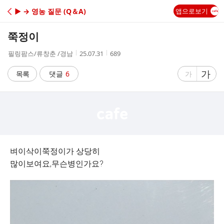
C
▶ → 영농 질문 (Q＆A)
앱으로보기
A
쭉정이
F
작
작
조
필링팜스/류창춘 /경남
25.07.31
689
성
성
회
E
자
시
수
글
가
글
목록
댓글
6
가
간
자
자
크
크
기
기
크
작
게
게
벼이삭이쭉정이가 상당히
많이보여요,무슨병인가요?