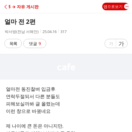
C
§ → 자유 게시판
앱으로보기
A
얼마 전 2편
F
작
작
조
박서방(전남 서해안)
25.04.16
317
성
성
회
E
자
시
수
글
가
글
목록
댓글
9
가
간
자
자
크
크
기
기
크
작
게
게
얼마전 동진찰벼 입금후
연락두절되서 다른 분들도
피해보실까봐 글 올렸는데
이런 창으로 바꿨네요
제 나이에 큰 돈은 아니지만,