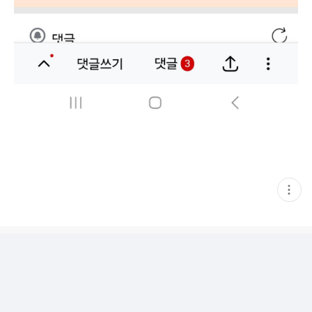
현
재
게
시
글
추
가
기
능
열
기