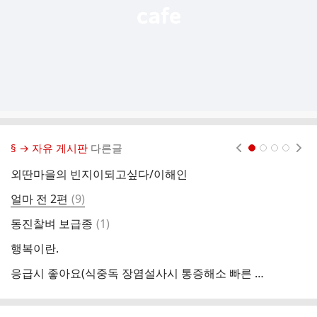
§ → 자유 게시판
다른글
현재페이지 1
2
3
4
외딴마을의 빈지이되고싶다/이해인

댓
얼마 전 2편
(
9
)
아
글
댓
동진찰벼 보급종
(
1
)
고
글
행복이란.
응급시 좋아요(식중독 장염설사시 통증해소 빠른 힘 에너지공급)